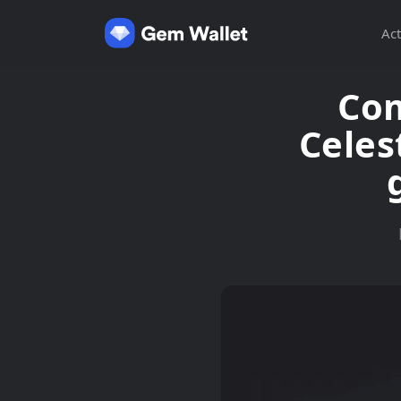
Act
Com
Celes