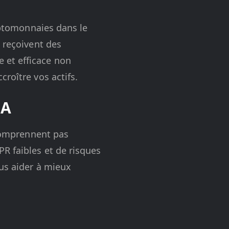
ryptomonnaies dans le
s reçoivent des
 et efficace non
roître vos actifs.
IA
 comprennent pas
R faibles et de risques
ous aider à mieux