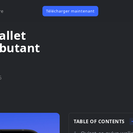
re
Télécharger maintenant
llet
ébutant
6
TABLE OF CONTENTS