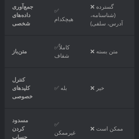
❌ گسترده
جمع‌آوری
✅
(شناسنامه،
داده‌های
هیچکدام
آدرس، سلفی)
شخصی
✅کاملاً
❌ متن بسته
متن‌باز
شفاف
کنترل
❌ خیر
✅ بله
کلیدهای
خصوصی
مسدود
✅
❌ ممکن است
کردن
غیرممکن
حساب