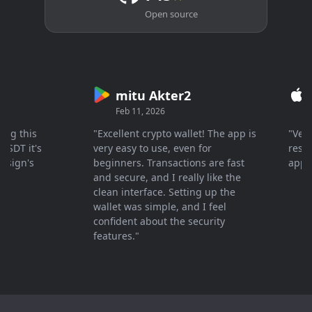
Open source
mitu Akter2
Cr
Feb 11, 2026
Mar 
 this
"Excellent crypto wallet! The app is
"Very fa
T it's
very easy to use, even for
response
gn's
beginners. Transactions are fast
apprecia
and secure, and I really like the
clean interface. Setting up the
wallet was simple, and I feel
confident about the security
features."