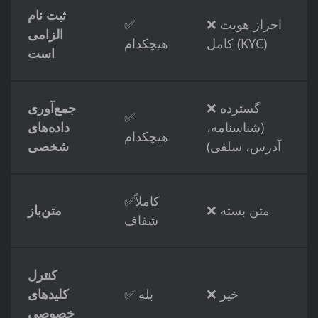
ثبت نام
❌ احراز هویت
✅
الزامی
کامل (KYC)
هیچکدام
است
❌ گسترده
جمع‌آوری
✅
(شناسنامه،
داده‌های
هیچکدام
آدرس، سلفی)
شخصی
✅کاملاً
❌ متن بسته
متن‌باز
شفاف
کنترل
❌ خیر
✅ بله
کلیدهای
خصوصی