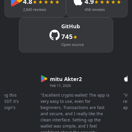
4.8
4.9
★★★★★
★★★★★
2,845 reviews
458 reviews
GitHub
745
★
Open source
mitu Akter2
Cr
Feb 11, 2026
Mar 
 this
"Excellent crypto wallet! The app is
"Very fa
T it's
very easy to use, even for
response
gn's
beginners. Transactions are fast
appreci
and secure, and I really like the
clean interface. Setting up the
wallet was simple, and I feel