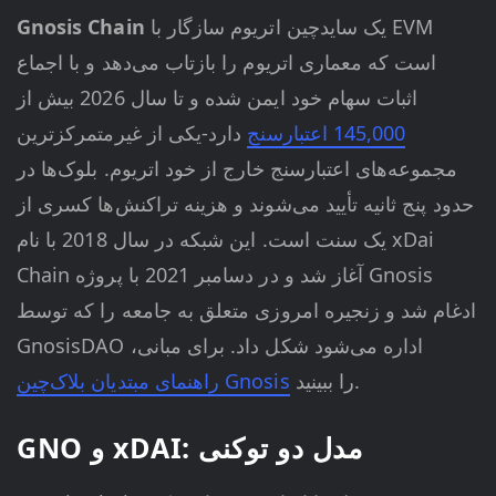
یک ساید‌چین اتریوم سازگار با EVM
Gnosis Chain
است که معماری اتریوم را بازتاب می‌دهد و با اجماع
اثبات سهام خود ایمن شده و تا سال 2026 بیش از
145,000 اعتبارسنج
دارد-یکی از غیرمتمرکزترین
مجموعه‌های اعتبارسنج خارج از خود اتریوم. بلوک‌ها در
حدود پنج ثانیه تأیید می‌شوند و هزینه تراکنش‌ها کسری از
یک سنت است. این شبکه در سال 2018 با نام xDai
Chain آغاز شد و در دسامبر 2021 با پروژه Gnosis
ادغام شد و زنجیره امروزی متعلق به جامعه را که توسط
GnosisDAO اداره می‌شود شکل داد. برای مبانی،
را ببینید.
راهنمای مبتدیان بلاک‌چین Gnosis
GNO و xDAI: مدل دو توکنی