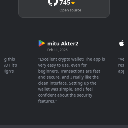
745
★
Open source
mitu Akter2
Cry
Feb 11, 2026
Mar 
this
"Excellent crypto wallet! The app is
"Very fas
 it's
very easy to use, even for
response
gn's
beginners. Transactions are fast
apprecia
and secure, and I really like the
clean interface. Setting up the
wallet was simple, and I feel
confident about the security
features."