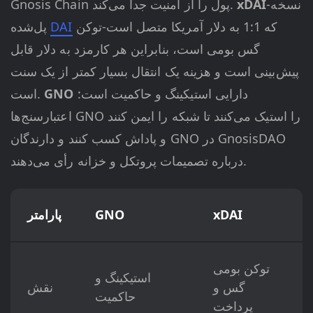
-نسخه
xDAI
Gnosis Chain پول را از امنیت جدا می‌کند.
که 1:1 به دلار آمریکا متصل است-توکن
DAI
پل‌شده
گس بومی است، بنابراین هر کارمزد به دلار قابل
پیش‌بینی است و هزینه یک انتقال بسیار کمتر از یک سنت
دارایی استیکینگ و حاکمیت است:
GNO
است.
اعتبارسنج‌ها GNO را استیک می‌کنند تا شبکه را ایمن کنند
و پاداش کسب کنند و دارندگان GNO در GnosisDAO
درباره تصمیمات پروتکل و خزانه رأی می‌دهند.
xDAI
GNO
پارامتر
توکن بومی
استیکینگ و
گس و
نقش
حاکمیت
پرداخت