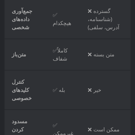
❌ گسترده
جمع‌آوری
✅
(شناسنامه،
داده‌های
هیچکدام
آدرس، سلفی)
شخصی
✅کاملاً
❌ متن بسته
متن‌باز
شفاف
کنترل
❌ خیر
✅ بله
کلیدهای
خصوصی
مسدود
✅
❌ ممکن است
کردن
غیرممکن