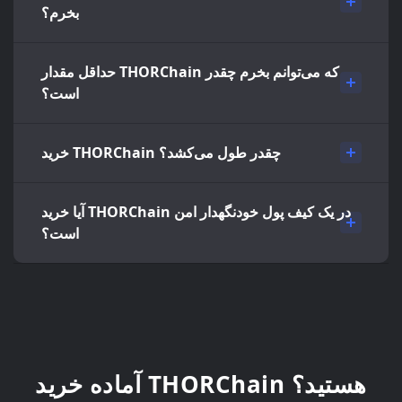
بخرم؟
حداقل مقدار THORChain که می‌توانم بخرم چقدر
است؟
خرید THORChain چقدر طول می‌کشد؟
آیا خرید THORChain در یک کیف پول خودنگهدار امن
است؟
آماده خرید THORChain هستید؟