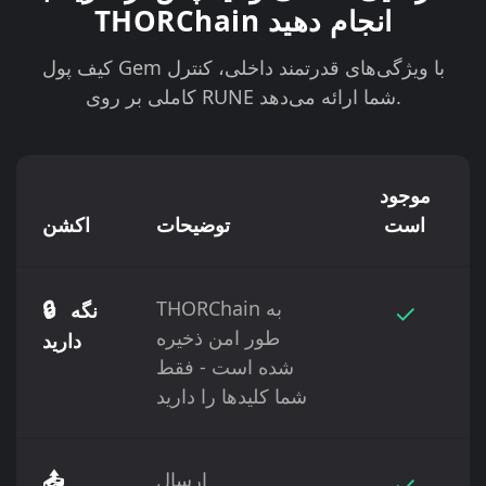
THORChain انجام دهید
کیف پول Gem با ویژگی‌های قدرتمند داخلی، کنترل
کاملی بر روی RUNE شما ارائه می‌دهد.
موجود
است
توضیحات
اکشن
✓
THORChain به
🔒
نگه
طور امن ذخیره
دارید
شده است - فقط
شما کلیدها را دارید
✓
ارسال
📤