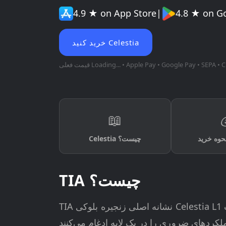
4.9 ★ on App Store
|
4.8 ★ on G
خرید کنید Celestia
• Apple Pay • Google Pay • SEPA • C
Loading...
قیمت فعلی
📖
Celestia چیست؟
TIA چیست؟
TIA نشانه اصلی زنجیره بلوکی Celestia L1 است. Celestia یک پلت فرم نوآورانه بلاک چین است که خود را در اکوسیستم بلاک چین دائما در حال
یه ادغام می‌کنند، Celestia یک رویکرد مدولار را اتخاذ می‌کند.