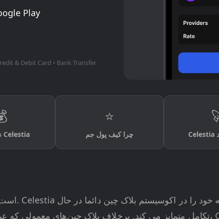
oogle Play
redit & Debit Card • Bank Transfer
💰
⭐

نحوه خرید Celestia
چرا کیف پول جم
C
 ضروری را در یک لایه ادغام می‌کنند، Celestia یک رویکرد مدولار را اتخاذ می‌کند.