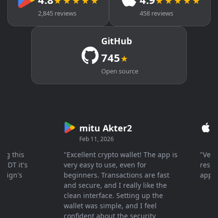
★★★★★
★★★★★
2,845 reviews
458 reviews
GitHub
745
★
Open source
mitu Akter2
Cry
Feb 11, 2026
Mar 2
this
"Excellent crypto wallet! The app is
"Very fas
 it's
very easy to use, even for
response 
n's
beginners. Transactions are fast
apprecia
and secure, and I really like the
clean interface. Setting up the
wallet was simple, and I feel
confident about the security