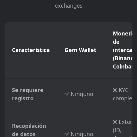
exchanges
Moneder
de
Característica
Gem Wallet
interca
(Binance
Coinbase
Se requiere
❌ KYC
✅ Ninguno
registro
complet
❌ Extens
Recopilación
(ID,
de datos
✅ Ninguno