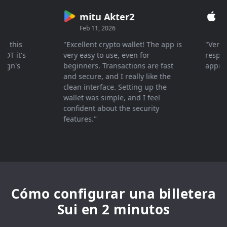
mitu Akter2
Cry
Feb 11, 2026
Mar 26
his
"Excellent crypto wallet! The app is
"Very fast
it's
very easy to use, even for
response 
's
beginners. Transactions are fast
appreciat
and secure, and I really like the
clean interface. Setting up the
wallet was simple, and I feel
confident about the security
features."
Cómo configurar una billetera
Sui en 2 minutos