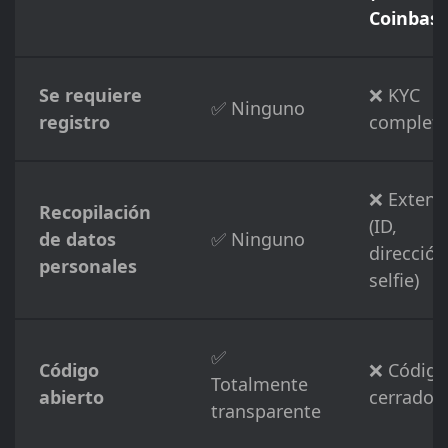
Coinbase
Se requiere
❌ KYC
✅ Ninguno
registro
complet
❌ Extens
Recopilación
(ID,
de datos
✅ Ninguno
dirección
personales
selfie)
✅
Código
❌ Código
Totalmente
abierto
cerrado
transparente