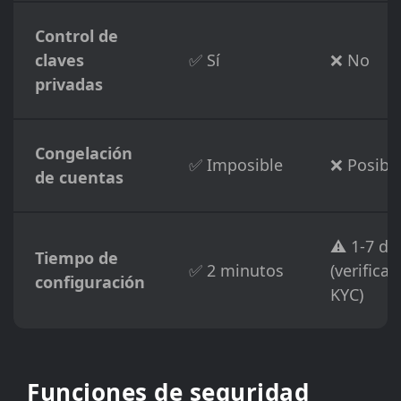
Control de
claves
✅ Sí
❌ No
privadas
Congelación
✅ Imposible
❌ Posibl
de cuentas
⚠️ 1-7 dí
Tiempo de
✅ 2 minutos
(verificac
configuración
KYC)
Funciones de seguridad