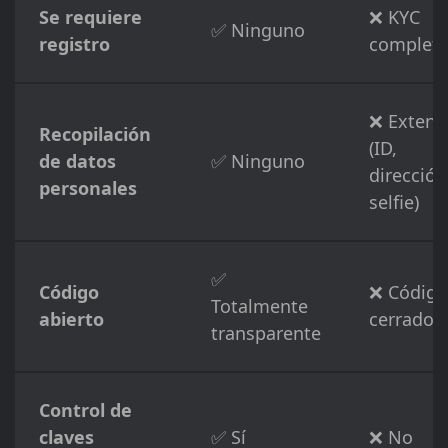
Se requiere
❌ KYC
✅ Ninguno
registro
complet
❌ Extens
Recopilación
(ID,
de datos
✅ Ninguno
dirección
personales
selfie)
✅
Código
❌ Código
Totalmente
abierto
cerrado
transparente
Control de
claves
✅ Sí
❌ No