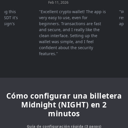
Feb 11, 2026
Mar 
 this
"Excellent crypto wallet! The app is
"Very fa
T it's
very easy to use, even for
response
gn's
beginners. Transactions are fast
apprecia
and secure, and I really like the
clean interface. Setting up the
wallet was simple, and I feel
confident about the security
features."
Cómo configurar una billetera
Midnight (NIGHT) en 2
minutos
Guía de configuración rápida (3 pasos)