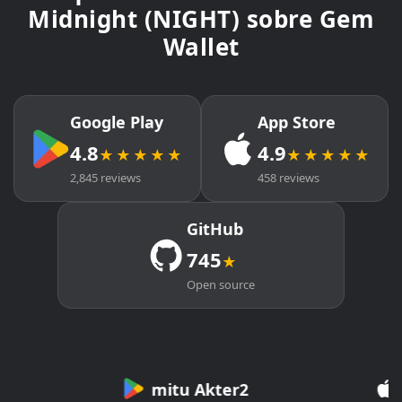
Midnight (NIGHT) sobre Gem
Wallet
Google Play
App Store
4.8
4.9
★★★★★
★★★★★
2,845 reviews
458 reviews
GitHub
745
★
Open source
mitu Akter2
Cr