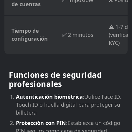
✅ Imposible
❌ Posibl
de cuentas
⚠️ 1-7 dí
Tiempo de
✅ 2 minutos
(verificac
configuración
KYC)
Funciones de seguridad
profesionales
Autenticación biométrica
:Utilice Face ID,
Touch ID o huella digital para proteger su
billetera
Protección con PIN
:Establezca un código
PIN seguro como capa de seguridad