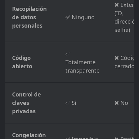
❌ Extens
Recopilación
(ID,
de datos
✅ Ninguno
dirección
personales
selfie)
✅
Código
❌ Código
Totalmente
abierto
cerrado
transparente
Control de
claves
✅ Sí
❌ No
privadas
Congelación