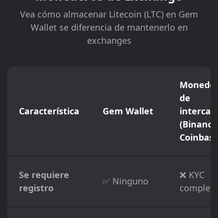
Vea cómo almacenar Litecoin (LTC) en Gem
Wallet se diferencia de mantenerlo en
exchanges
Moneder
de
Característica
Gem Wallet
interca
(Binance
Coinbase
Se requiere
❌ KYC
✅ Ninguno
registro
complet