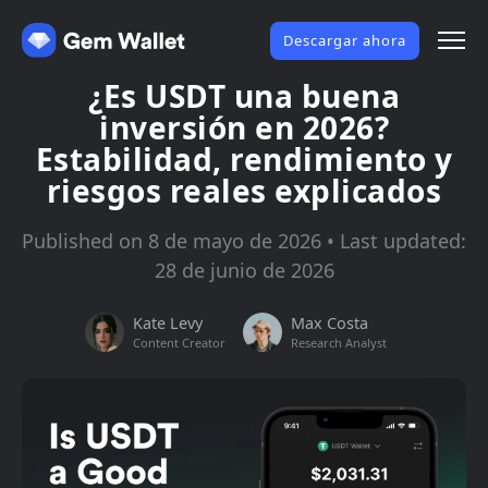
Descargar ahora
¿Es USDT una buena
inversión en 2026?
Estabilidad, rendimiento y
riesgos reales explicados
Published on 8 de mayo de 2026 • Last updated:
28 de junio de 2026
Kate Levy
Max Costa
Content Creator
Research Analyst