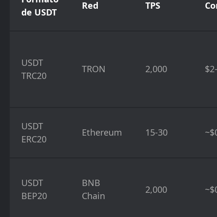
Red
TPS
Co
de USDT
USDT
TRON
2,000
$2
TRC20
USDT
Ethereum
15-30
~$
ERC20
USDT
BNB
2,000
~$
BEP20
Chain