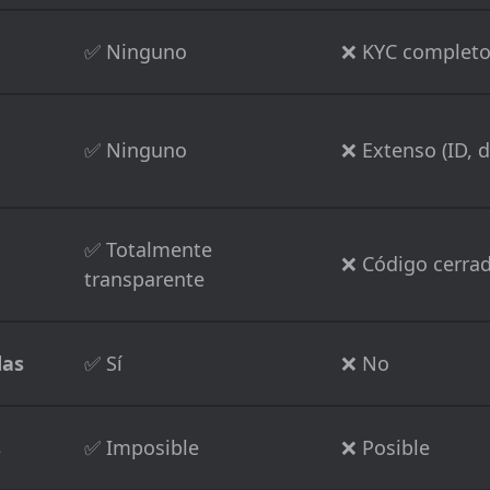
✅ Ninguno
❌ KYC complet
✅ Ninguno
❌ Extenso (ID, di
✅ Totalmente
❌ Código cerra
transparente
das
✅ Sí
❌ No
s
✅ Imposible
❌ Posible