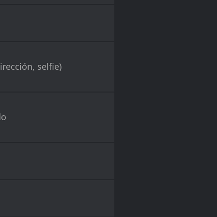
o
rección, selfie)
do