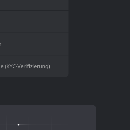
h
e (KYC-Verifizierung)