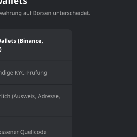
allets
ewahrung auf Börsen unterscheidet.
allets (Binance,
)
ndige KYC-Prüfung
lich (Ausweis, Adresse,
ossener Quellcode