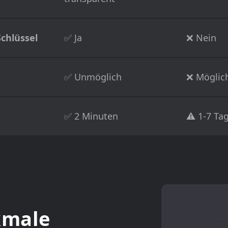
Schlüssel
✅ Ja
❌ Nein
✅ Unmöglich
❌ Möglic
✅ 2 Minuten
⚠️ 1-7 Tag
kmale