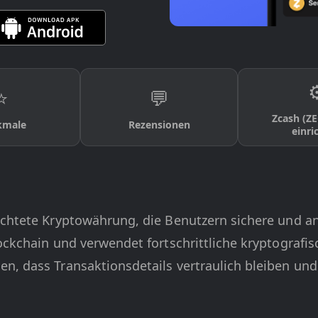
⚙
⭐
💬
Zcash (ZE
kmale
Rezensionen
einri
richtete Kryptowährung, die Benutzern sichere und 
ockchain und verwendet fortschrittliche kryptografis
n, dass Transaktionsdetails vertraulich bleiben un