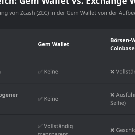
eich: Gem Wallet vs. Exchange W
erung von Zcash (ZEC) in der Gem Wallet von der Aufb
Börsen-W
Gem Wallet
Coinbase
h
✅ Keine
❌ Vollstä
ogener
❌ Ausführ
✅ Keine
Selfie)
✅ Vollständig
❌ Geschl
transparent