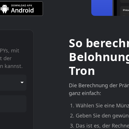
So berech
PYs, mit
Belohnung
t der
Tron
n kannst.
Die Berechnung der Prä
ganz einfach:
Wählen Sie eine Münz
Geben Sie den gewüns
Das ist es, der Rechn