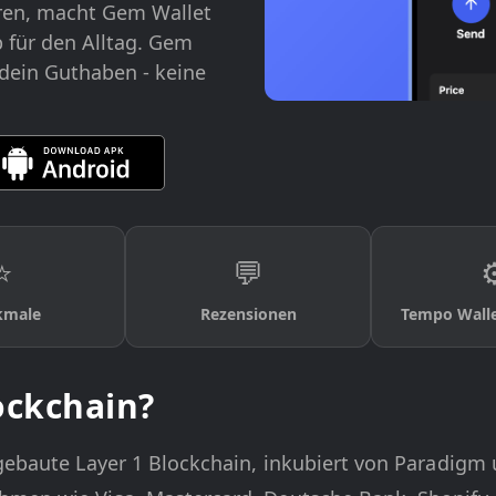
eren, macht Gem Wallet
 für den Alltag. Gem
r dein Guthaben - keine
⭐
💬
⚙
kmale
Rezensionen
Tempo Walle
ockchain?
 gebaute Layer 1 Blockchain, inkubiert von Paradigm 