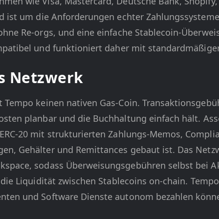
hmen wie Visa, Mastercard, Deutsche Bank, Shopify
d ist um die Anforderungen echter Zahlungssysteme 
ohne Re-orgs, und eine einfache Stablecoin-Überwei
mpatibel und funktioniert daher mit standardmäßige
es Netzwerk
at Tempo keinen nativen Gas-Coin. Transaktionsgebü
sten planbar und die Buchhaltung einfach hält. Ass
 ERC-20 mit strukturierten Zahlungs-Memos, Complia
en, Gehälter und Remittances gebaut ist. Das Netzw
space, sodass Überweisungsgebühren selbst bei Akti
 die Liquidität zwischen Stablecoins on-chain. Tem
enten und Software Dienste autonom bezahlen könn