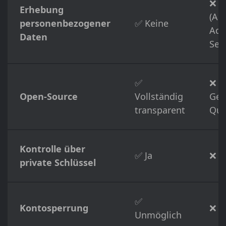
❌ A
Erhebung
(Au
personenbezogener
✅ Keine
Adr
Daten
Self
✅
❌
Open-Source
Vollständig
Ges
transparent
Que
Kontrolle über
✅ Ja
❌ N
private Schlüssel
✅
Kontosperrung
❌ M
Unmöglich