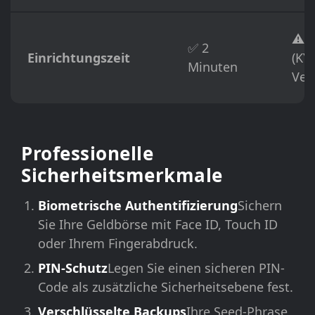
⚠️ 
✅ 2
Einrichtungszeit
(KY
Minuten
Veri
Professionelle
Sicherheitsmerkmale
Biometrische Authentifizierung
Sichern
Sie Ihre Geldbörse mit Face ID, Touch ID
oder Ihrem Fingerabdruck.
PIN-Schutz
Legen Sie einen sicheren PIN-
Code als zusätzliche Sicherheitsebene fest.
Verschlüsselte Backups
Ihre Seed-Phrase