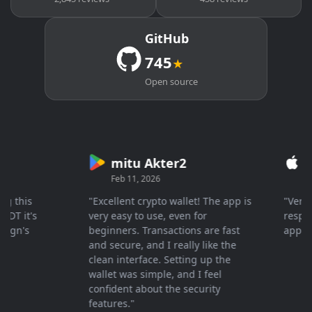
GitHub
745
★
Open source
mitu Akter2
Cry
Feb 11, 2026
Mar 2
this
"Excellent crypto wallet! The app is
"Very fas
 it's
very easy to use, even for
response 
n's
beginners. Transactions are fast
appreciat
and secure, and I really like the
clean interface. Setting up the
wallet was simple, and I feel
confident about the security
features."