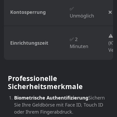
✅
Kontosperrung
❌ M
Unmöglich
⚠️ 
✅ 2
Einrichtungszeit
(KY
Minuten
Veri
Professionelle
Sicherheitsmerkmale
Biometrische Authentifizierung
Sichern
Sie Ihre Geldbörse mit Face ID, Touch ID
oder Ihrem Fingerabdruck.