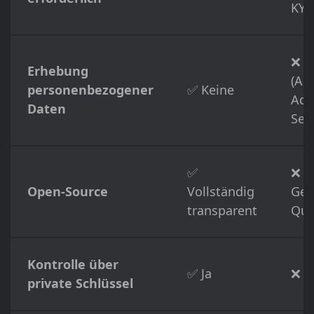
KYC
❌ A
Erhebung
(Au
personenbezogener
✅ Keine
Adr
Daten
Self
✅
❌
Open-Source
Vollständig
Ges
transparent
Que
Kontrolle über
✅ Ja
❌ N
private Schlüssel