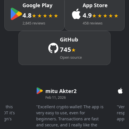
Google Play
App Store
4.8
4.9
★★★★★
★★★★★
2,845 reviews
458 reviews
GitHub
745
★
Open source
mitu Akter2
Cry
Feb 11, 2026
Mar 2
his
"Excellent crypto wallet! The app is
"Very fas
it's
very easy to use, even for
response 
n's
beginners. Transactions are fast
appreciat
and secure, and I really like the