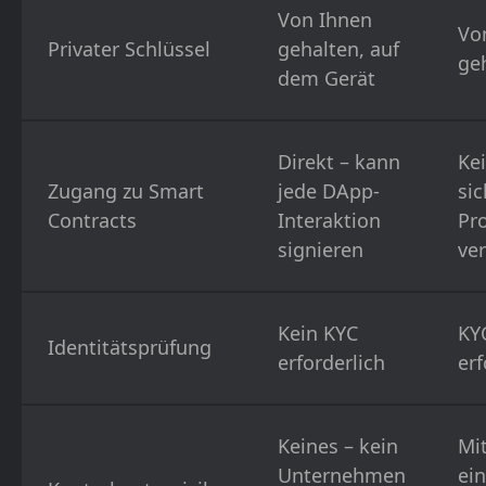
Von Ihnen
Vo
Privater Schlüssel
gehalten, auf
ge
dem Gerät
Direkt – kann
Ke
Zugang zu Smart
jede DApp-
sic
Contracts
Interaktion
Pr
signieren
ve
Kein KYC
KY
Identitätsprüfung
erforderlich
erf
Keines – kein
Mit
Unternehmen
ein