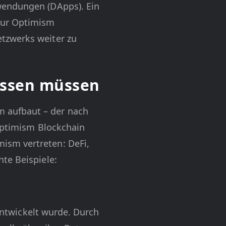
wendungen (DApps). Ein
zur Optimism
tzwerks weiter zu
issen müssen
 aufbaut – der nach
 Optimism Blockchain
ism vertreten: DeFi,
te Beispiele:
 entwickelt wurde. Durch