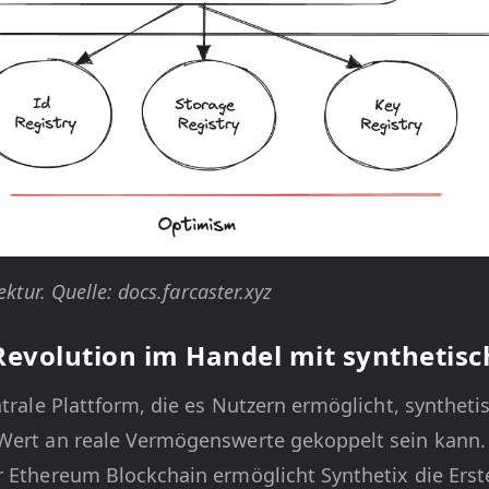
ektur. Quelle: docs.farcaster.xyz
 Revolution im Handel mit synthetis
ntrale Plattform, die es Nutzern ermöglicht, syntheti
Wert an reale Vermögenswerte gekoppelt sein kann.
r Ethereum Blockchain ermöglicht Synthetix die Ers