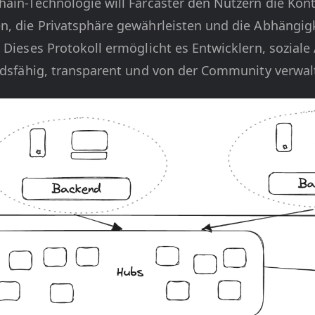
ain-Technologie will Farcaster den Nutzern die Kont
n, die Privatsphäre gewährleisten und die Abhängigke
. Dieses Protokoll ermöglicht es Entwicklern, sozia
andsfähig, transparent und von der Community verwalt