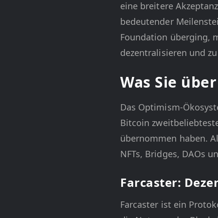
eine breitere Akzeptan
bedeutender Meilenste
Foundation überging, m
dezentralisieren und z
Was Sie übe
Das Optimism-Ökosyste
Bitcoin zweitbeliebtest
übernommen haben. Alle
NFTs, Bridges, DAOs un
Farcaster: Deze
Farcaster ist ein Protok