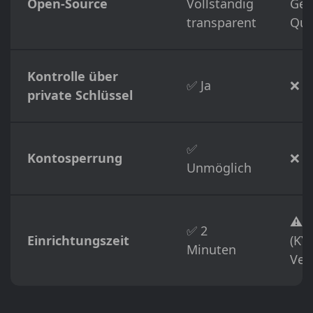
Open-Source
Vollständig
Ges
transparent
Que
Kontrolle über
✅ Ja
❌ N
private Schlüssel
✅
Kontosperrung
❌ M
Unmöglich
⚠️ 
✅ 2
Einrichtungszeit
(KY
Minuten
Veri