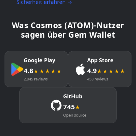
Sicherheit erfahren →
Was Cosmos (ATOM)-Nutzer
sagen über Gem Wallet
Google Play
App Store
4.8
4.9
★★★★★
★★★★★
2,845 reviews
458 reviews
GitHub
745
★
Open source