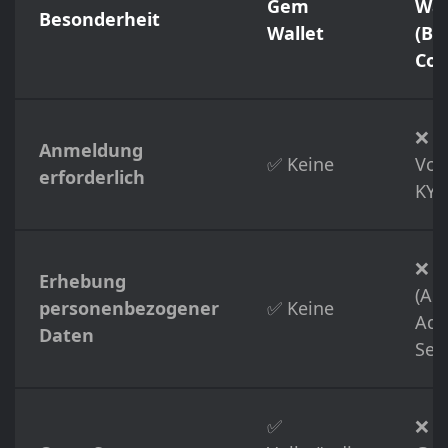
Gem
Wal
Besonderheit
Wallet
(Bi
Coi
❌
Anmeldung
✅ Keine
Vol
erforderlich
KYC
❌ A
Erhebung
(Au
personenbezogener
✅ Keine
Adr
Daten
Self
✅
❌