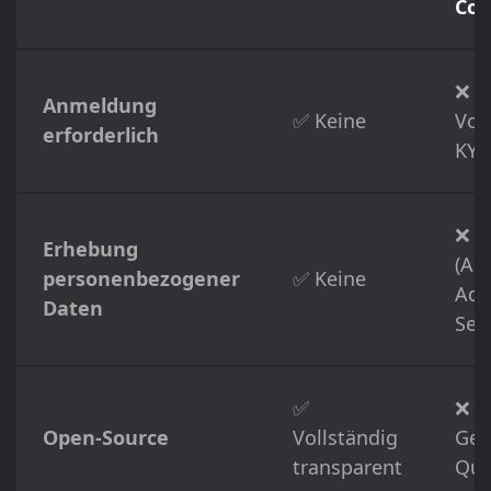
Coi
❌
Anmeldung
✅ Keine
Vol
erforderlich
KYC
❌ A
Erhebung
(Au
personenbezogener
✅ Keine
Adr
Daten
Self
✅
❌
Open-Source
Vollständig
Ges
transparent
Que