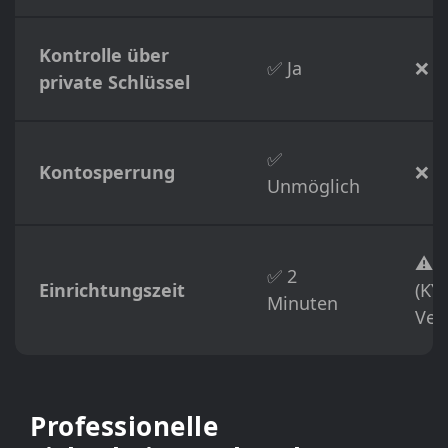
Kontrolle über
✅ Ja
❌ N
private Schlüssel
✅
Kontosperrung
❌ M
Unmöglich
⚠️ 
✅ 2
Einrichtungszeit
(KY
Minuten
Veri
Professionelle