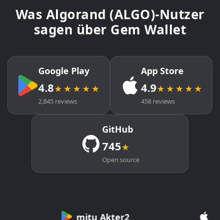
Was Algorand (ALGO)-Nutzer
sagen über Gem Wallet
Google Play
App Store
4.8
4.9
★★★★★
★★★★★
2,845 reviews
458 reviews
GitHub
745
★
Open source
mitu Akter2
Cryp