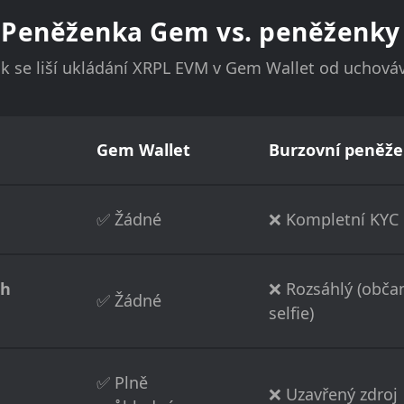
: Peněženka Gem vs. peněženky
jak se liší ukládání XRPL EVM v Gem Wallet od uchová
Gem Wallet
Burzovní peněže
✅ Žádné
❌ Kompletní KYC
ch
❌ Rozsáhlý (občan
✅ Žádné
selfie)
✅ Plně
❌ Uzavřený zdroj