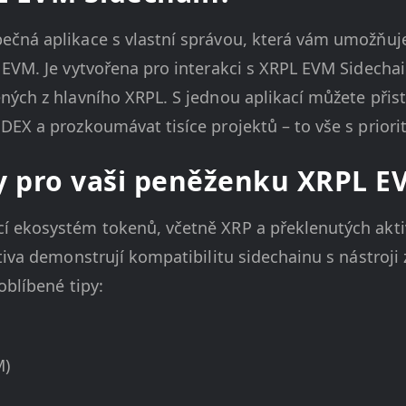
čná aplikace s vlastní správou, která vám umožňuje 
EVM. Je vytvořena pro interakci s XRPL EVM Sidechai
ných z hlavního XRPL. S jednou aplikací můžete při
DEX a prozkoumávat tisíce projektů – to vše s prior
y pro vaši peněženku XRPL E
 ekosystém tokenů, včetně XRP a překlenutých aktiv
tiva demonstrují kompatibilitu sidechainu s nástroji
oblíbené tipy:
M)