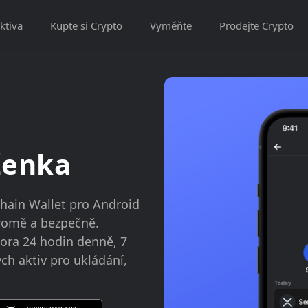
ktiva
Kupte si Crypto
Vyměňte
Prodejte Crypto
ženka
hain Wallet pro Android
kromě a bezpečně.
ora 24 hodin denně, 7
ch aktiv pro ukládání,