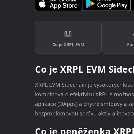
📖
Co je XRPL EVM
Fu
Co je XRPL EVM Sidec
XRPL EVM Sidechain je vysokorychlostn
kombinovalo efektivitu XRPL s možnos
aplikace (DApps) a chytré smlouvy a zá
bezproblémovou správu aktiv a inovac
Co je peněženka XRP