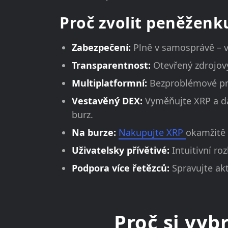
Proč zvolit peněženk
Zabezpečení:
Plně v samosprávě – v
Transparentnost:
Otevřený zdrojov
Multiplatformní:
Bezproblémové pro
Vestavěný DEX:
Vyměňujte XRP a da
burz.
Na burze:
Nakupujte XRP
okamžitě 
Uživatelsky přívětivé:
Intuitivní r
Podpora více řetězců:
Spravujte ak
Proč si vyb