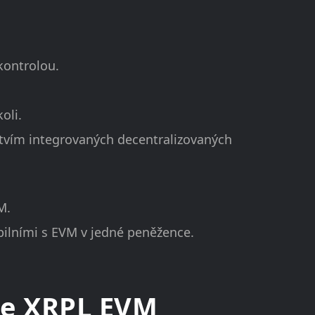
kontrolou.
oli.
tvím integrovaných decentralizovaných
M.
bilními s EVM v jedné peněžence.
še XRPL EVM