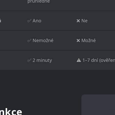
průhledné
ů
✅ Ano
❌ Ne
✅ Nemožné
❌ Možné
✅ 2 minuty
⚠️ 1–7 dní (ověřen
unkce