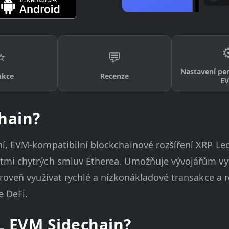
⚙
⭐
💬
Nastavení pe
nkce
Recenze
E
hain?
í, EVM-kompatibilní blockchainové rozšíření XRP Led
tmi chytrých smluv Etherea. Umožňuje vývojářům vyt
roveň využívat rychlé a nízkonákladové transakce a 
e DeFi.
L EVM Sidechain?