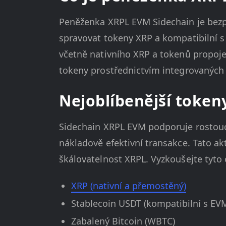
Peněženka XRPL EVM Sidechain je bezpe
spravovat tokeny XRP a kompatibilní s 
včetně nativního XRP a tokenů propoje
tokeny prostřednictvím integrovaných 
Nejoblíbenější token
Sidechain XRPL EVM podporuje rostoucí
nákladově efektivní transakce. Tato ak
škálovatelnost XRPL. Vyzkoušejte tyto 
XRP (nativní a přemostěný)
Stablecoin USDT (kompatibilní s EV
Zabalený Bitcoin (WBTC)