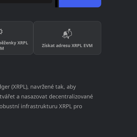
️
📬
něženky XRPL
Získat adresu XRPL EVM
VM
ger (XRPL), navržené tak, aby
vářet a nasazovat decentralizované
robustní infrastrukturu XRPL pro