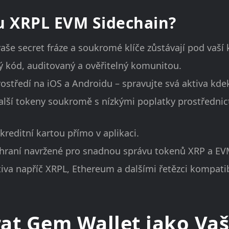
u XRPL EVM Sidechain?
aše secret fráze a soukromé klíče zůstávají pod vaší 
ý kód, auditovaný a ověřitelný komunitou.
středí na iOS a Androidu – spravujte svá aktiva kdek
lší tokeny soukromě s nízkými poplatky prostřednic
kreditní kartou přímo v aplikaci.
ozhraní navržené pro snadnou správu tokenů XRP a EV
tiva napříč XRPL, Ethereum a dalšími řetězci kompati
rat Gem Wallet jako Va