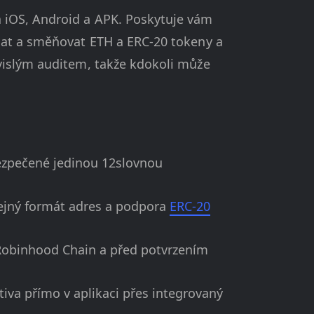
 iOS, Android a APK. Poskytuje vám
mat a směňovat ETH a ERC-20 tokeny a
vislým auditem, takže kdokoli může
ezpečené jedinou 12slovnou
tejný formát adres a podpora
ERC-20
Robinhood Chain a před potvrzením
iva přímo v aplikaci přes integrovaný