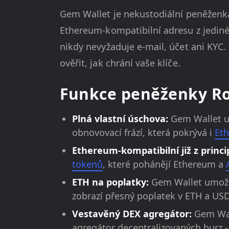
Gem Wallet je nekustodiální peněženk
Ethereum-kompatibilní adresu z jediné
nikdy nevyžaduje e-mail, účet ani KYC
ověřit, jak chrání vaše klíče.
Funkce peněženky Ro
Plná vlastní úschova:
Gem Wallet uc
obnovovací frází, která pokrývá i
Et
Ethereum-kompatibilní již z princi
tokenů
, které pohánějí Ethereum a
ETH na poplatky:
Gem Wallet umožňu
zobrazí přesný poplatek v ETH a USD
Vestavěný DEX agregátor:
Gem Wall
agregátor decentralizovaných burz