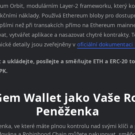
rum Orbit, modulárním Layer-2 frameworku, který k
kčními náklady. Používá Ethereum bloby pro dostupn
lepšími než při transakcích přímo na Ethereum mainne
at, vytvářet aplikace a nasazovat chytré kontrakty. 
cké detaily jsou zveřejněny v
oficiální dokumentaci
t a ukládejte, posílejte a směňujte ETH a ERC-20 
PK.
 Gem Wallet jako Vaše 
Peněženka
ka, ve které máte plnou kontrolu nad svými klíči a 
edována a Robinhood Chain můžete nakupovat, směňov