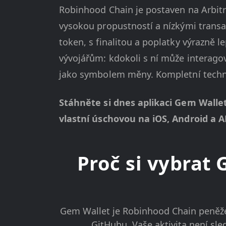
Robinhood Chain je postaven na Arbit
vysokou propustností a nízkými transa
token, s finalitou a poplatky výrazně 
vývojářům: kdokoli s ní může interagov
jako symbolem měny. Kompletní techni
Stáhněte si dnes aplikaci Gem Walle
vlastní úschovou na iOS, Android a A
Proč si vybrat
Gem Wallet je Robinhood Chain peněžen
GitHubu. Vaše aktivita není sl