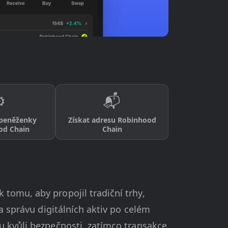
️
📬
 peněženky
Získat adresu Robinhood
od Chain
Chain
tomu, aby propojil tradiční trhy,
a správu digitálních aktiv po celém
u kvůli bezpečnosti, zatímco transakce