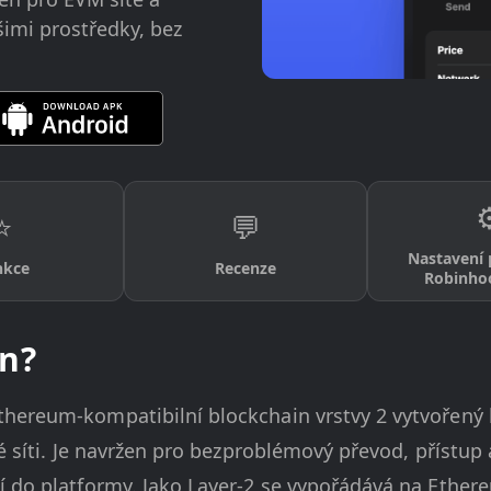
imi prostředky, bez
⚙
⭐
💬
Nastavení
nkce
Recenze
Robinho
n?
hereum-kompatibilní blockchain vrstvy 2 vytvořený k 
é síti. Je navržen pro bezproblémový převod, přístup 
í do platformy. Jako Layer-2 se vypořádává na Ethere