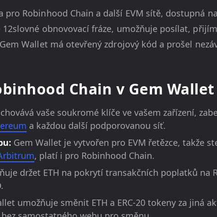
a pro Robinhood Chain a další EVM sítě, dostupná na
 12slovné obnovovací fráze, umožňuje posílat, přijí
. Gem Wallet má otevřený zdrojový kód a prošel nezá
binhood Chain v Gem Wallet
hovává vaše soukromé klíče ve vašem zařízení, zab
hereum
a každou další podporovanou síť.
pu:
Gem Wallet je vytvořen pro EVM řetězce, takže s
Arbitrum
, platí i pro Robinhood Chain.
je držet ETH na pokrytí transakčních poplatků na 
.
et umožňuje směnit ETH a ERC-20 tokeny za jiná akt
 - bez samostatného webu pro směnu.