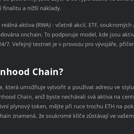
finalitu a nižší náklady.
reálná aktiva (RWA) - včetně akcií, ETF, soukromých a
dována onchain. To podporuje model, kde jsou akti
4/7. Veřejný testnet je v provozu pro vývojáře, přiče
inhood Chain?
, která umožňuje vytvořit a používat adresu ve stylu
hood Chain, aniž byste nechávali svá aktiva na cent
vní plynový token, mějte při ruce trochu ETH na pok
in znamená, že soukromé klíče zůstávají ve vašem z