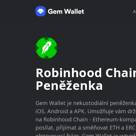
A
Robinhood Chai
Peněženka
Gem Wallet je nekustodiální peněženk
iOS, Android a APK. Umožňuje vám drž
na Robinhood Chain - Ethereum-kompati
posílat, přijímat a směňovat ETH a ERC
obnovovací fráze. Gem Wallet je vytvoř