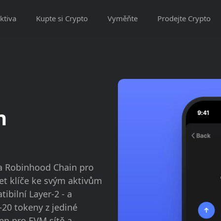
ktiva
Kupte si Crypto
Vyměňte
Prodejte Crypto
n
a Robinhood Chain pro
et klíče ke svým aktivům
bilní Layer-2 - a
-20 tokeny z jediné
en pro EVM sítě a