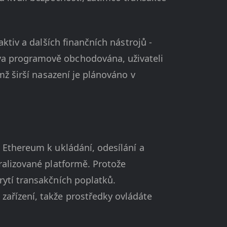
ktiv a dalších finančních nástrojů -
va programově obchodována, uživateli
mž širší nasazení je plánováno v
 Ethereum k ukládání, odesílání a
ralizované platformě. Protože
rytí transakčních poplatků.
ařízení, takže prostředky ovládáte