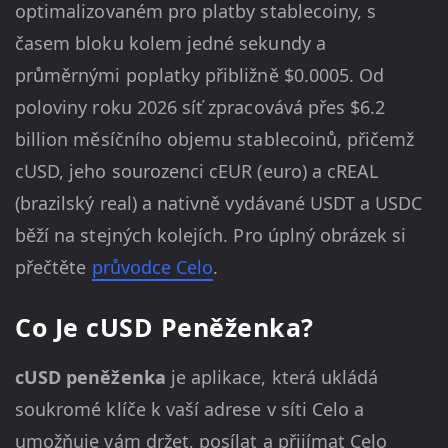
optimalizovaném pro platby stablecoiny, s
časem bloku kolem jedné sekundy a
průměrnými poplatky přibližně $0.0005. Od
poloviny roku 2026 síť zpracovává přes $6.2
billion měsíčního objemu stablecoinů, přičemž
cUSD, jeho sourozenci cEUR (euro) a cREAL
(brazilský real) a nativně vydávané USDT a USDC
běží na stejných kolejích. Pro úplný obrázek si
přečtěte
průvodce Celo
.
Co Je cUSD Peněženka?
cUSD peněženka
je aplikace, která ukládá
soukromé klíče k vaší adrese v síti Celo a
umožňuje vám držet, posílat a přijímat Celo