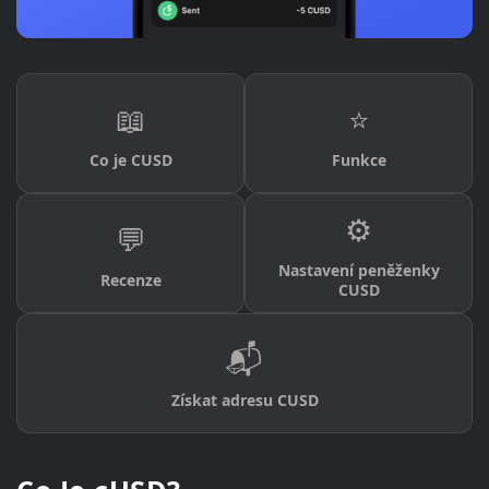
📖
⭐
Co je CUSD
Funkce
⚙️
💬
Nastavení peněženky
Recenze
CUSD
📬
Získat adresu CUSD