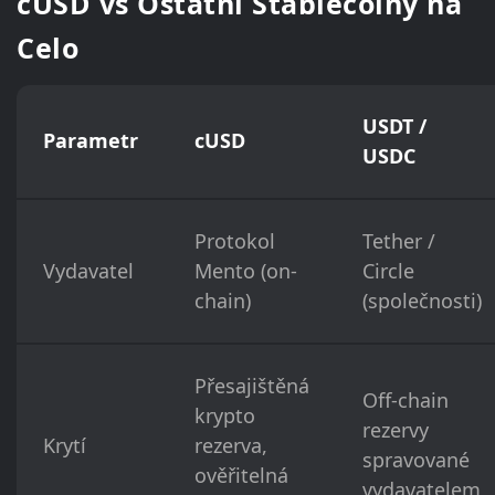
cUSD vs Ostatní Stablecoiny na
Celo
USDT /
Parametr
cUSD
USDC
Protokol
Tether /
Vydavatel
Mento (on-
Circle
chain)
(společnosti)
Přesajištěná
Off-chain
krypto
rezervy
Krytí
rezerva,
spravované
ověřitelná
vydavatelem