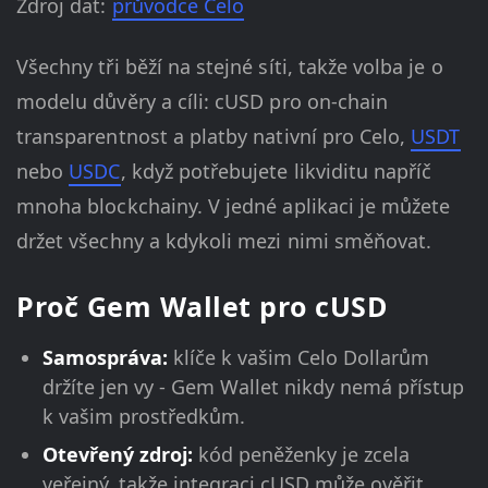
Zdroj dat:
průvodce Celo
Všechny tři běží na stejné síti, takže volba je o
modelu důvěry a cíli: cUSD pro on-chain
transparentnost a platby nativní pro Celo,
USDT
nebo
USDC
, když potřebujete likviditu napříč
mnoha blockchainy. V jedné aplikaci je můžete
držet všechny a kdykoli mezi nimi směňovat.
Proč Gem Wallet pro cUSD
Samospráva:
klíče k vašim Celo Dollarům
držíte jen vy - Gem Wallet nikdy nemá přístup
k vašim prostředkům.
Otevřený zdroj:
kód peněženky je zcela
veřejný, takže integraci cUSD může ověřit