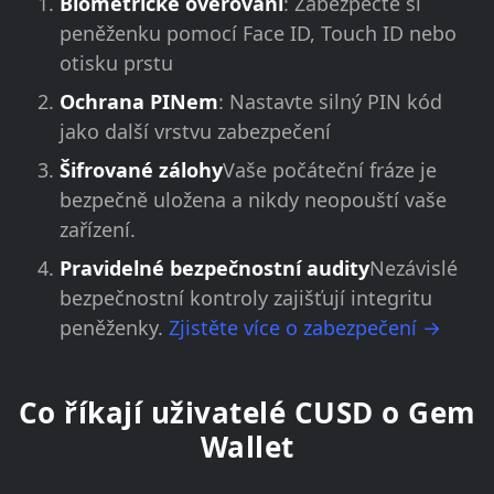
Biometrické ověřování
: Zabezpečte si
peněženku pomocí Face ID, Touch ID nebo
otisku prstu
Ochrana PINem
: Nastavte silný PIN kód
jako další vrstvu zabezpečení
Šifrované zálohy
Vaše počáteční fráze je
bezpečně uložena a nikdy neopouští vaše
zařízení.
Pravidelné bezpečnostní audity
Nezávislé
bezpečnostní kontroly zajišťují integritu
peněženky.
Zjistěte více o zabezpečení →
Co říkají uživatelé CUSD o Gem
Wallet