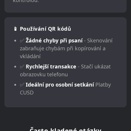
kontrolou.
📱 Používání QR kódů
✅
Žádné chyby při psaní
- Skenování
zabraňuje chybám při kopírování a
vkládání
✅
Rychlejší transakce
- Stačí ukázat
obrazovku telefonu
✅
Ideální pro osobní setkání
Platby
CUSD
Často kladené otázky