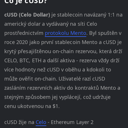
Co Je cUSD?
cUSD (Celo Dollar)
je stablecoin navázaný 1:1 na
americký dolar a vydávaný na síti Celo
prostřednictvím
protokolu Mento
. Byl spuštěn v
roce 2020 jako první stablecoin Mento a cUSD je
krytý přesajištěnou on-chain rezervou, která drží
CELO, BTC, ETH a další aktiva - rezerva vždy drží
více hodnoty než cUSD v oběhu a kdokoli to
může ověřit on-chain. Uživatelé razí cUSD
zasláním rezervních aktiv do kontraktů Mento a
stejným způsobem jej vyplácejí, což udržuje
cenu ukotvenou na $1.
cUSD žije na
Celo
- Ethereum Layer 2