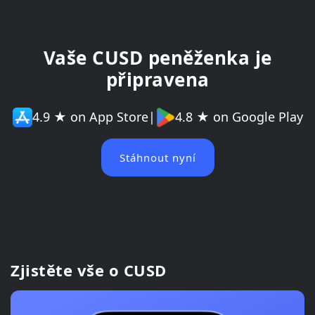
Vaše CUSD peněženka je
připravena
4.9 ★ on App Store
|
4.8 ★ on Google Play
Stáhnout nyní
Zjistěte vše o CUSD