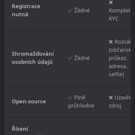
❌
Registrace
✅ Žádné
Kompletn
nutná
KYC
❌ Rozsáhl
(občanský
Shromažďování
✅ Žádné
průkaz,
osobních údajů
adresa,
selfie)
✅ Plně
❌ Uzavřen
Open-source
průhledné
zdroj
Řízení