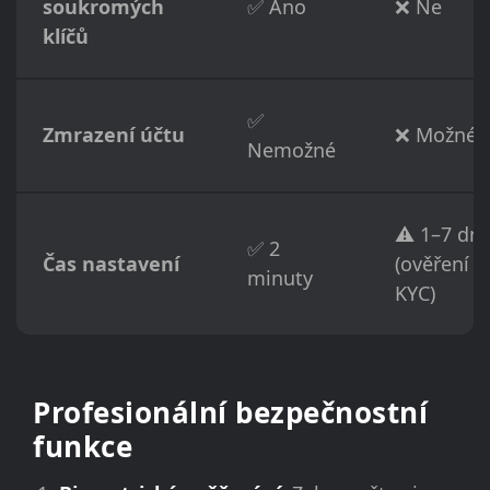
soukromých
✅ Ano
❌ Ne
klíčů
✅
Zmrazení účtu
❌ Možné
Nemožné
⚠️ 1–7 dní
✅ 2
Čas nastavení
(ověření
minuty
KYC)
Profesionální bezpečnostní
funkce