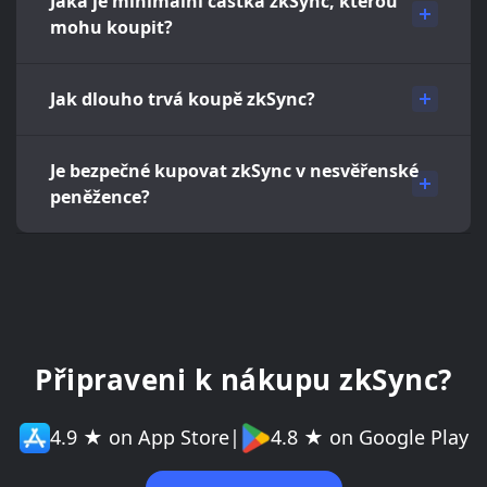
Jaká je minimální částka zkSync, kterou
mohu koupit?
Jak dlouho trvá koupě zkSync?
Je bezpečné kupovat zkSync v nesvěřenské
peněžence?
Připraveni k nákupu zkSync?
4.9 ★ on App Store
|
4.8 ★ on Google Play