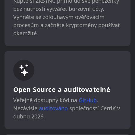
Kupte si ZKSYNC přímo do své peněženky
bez nutnosti vytvářet burzovní účty.
Vyhněte se zdlouhavým ověřovacím
procesům a začněte kryptoměny používat
okamžitě.
Open Source a auditovatelné
Veřejně dostupný kód na
GitHub
.
Nezávisle
auditováno
společností CertiK v
dubnu 2026.