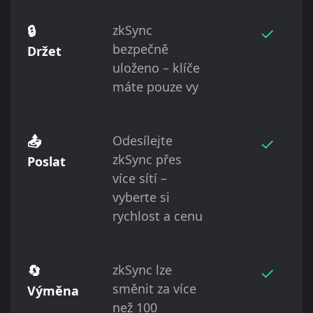
🔒
zkSync
✓
bezpečně
Držet
uloženo – klíče
máte pouze vy
📤
Odesílejte
✓
zkSync přes
Poslat
více sítí –
vyberte si
rychlost a cenu
🔄
zkSync lze
✓
směnit za více
Výměna
než 100