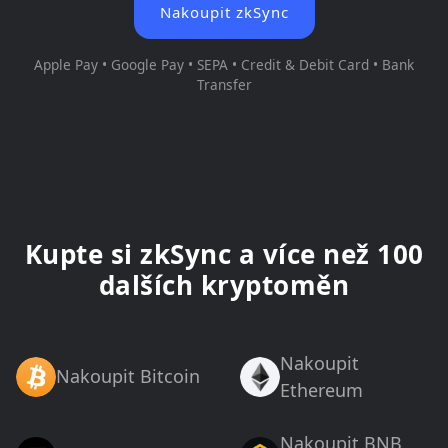
Nakoupit zkSync
Apple Pay • Google Pay • SEPA • Credit & Debit Card • Bank
Transfer
Kupte si zkSync a více než 100
dalších kryptoměn
Nakoupit
Nakoupit Bitcoin
Ethereum
Nakoupit BNB