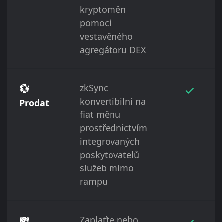
kryptoměn
pomocí
vestavěného
agregátoru DEX
💱
zkSync
✓
konvertibilní na
Prodat
fiat měnu
prostřednictvím
integrovaných
poskytovatelů
služeb mimo
rampu
💸
Zaplaťte nebo
✓