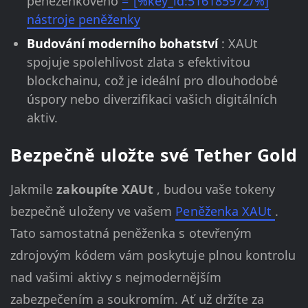
peněženkového
="[%key_id:516185972/%]
nástroje peněženky
Budování moderního bohatství
: XAUt
spojuje spolehlivost zlata s efektivitou
blockchainu, což je ideální pro dlouhodobé
úspory nebo diverzifikaci vašich digitálních
aktiv.
Bezpečně uložte své Tether Gold
Jakmile
zakoupíte XAUt
, budou vaše tokeny
bezpečně uloženy ve vašem
Peněženka XAUt
.
Tato samostatná peněženka s otevřeným
zdrojovým kódem vám poskytuje plnou kontrolu
nad vašimi aktivy s nejmodernějším
zabezpečením a soukromím. Ať už držíte za