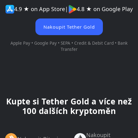
4.9 ★ on App Store
|
4.8 ★ on Google Play
Nakoupit Tether Gold
Apple Pay • Google Pay • SEPA • Credit & Debit Card • Bank
Transfer
Kupte si Tether Gold a více než
100 dalších kryptoměn
Nakoupit