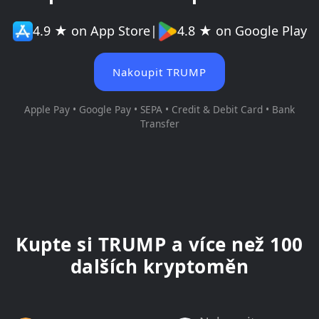
4.9 ★ on App Store
|
4.8 ★ on Google Play
Nakoupit TRUMP
Apple Pay • Google Pay • SEPA • Credit & Debit Card • Bank
Transfer
Kupte si TRUMP a více než 100
dalších kryptoměn