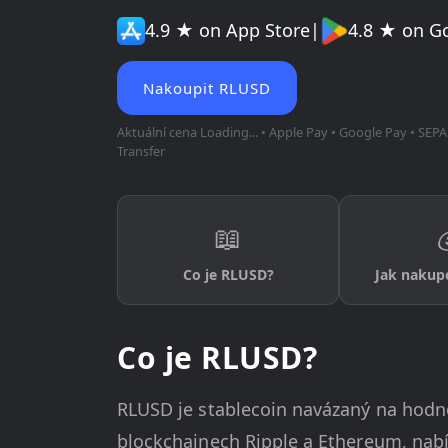
4.9 ★ on App Store
|
4.8 ★ on G
Nakoupit RLUSD
Aktuální cena
Loading...
• Apple Pay • Google Pay • SEPA 
Transfer
📖
Co je RLUSD?
Jak nakup
Co je RLUSD?
RLUSD je stablecoin navázaný na hodn
blockchainech Ripple a Ethereum, nabí