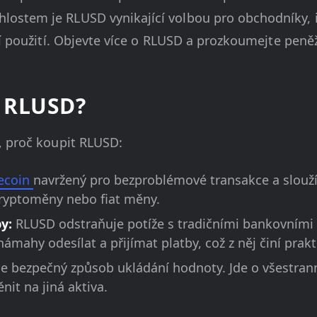
stem je RLUSD vynikající volbou pro obchodníky, inv
ní použití. Objevte více o RLUSD a prozkoumejte peně
t RLUSD?
, proč koupit RLUSD:
lecoin
navržený pro bezproblémové transakce a slouží ja
 kryptoměny nebo fiat měny.
by:
RLUSD odstraňuje potíže s tradičními bankovními
mahy odesílat a přijímat platby, což z něj činí prak
 bezpečný způsob ukládání hodnoty. Jde o všestrann
it na jiná aktiva.