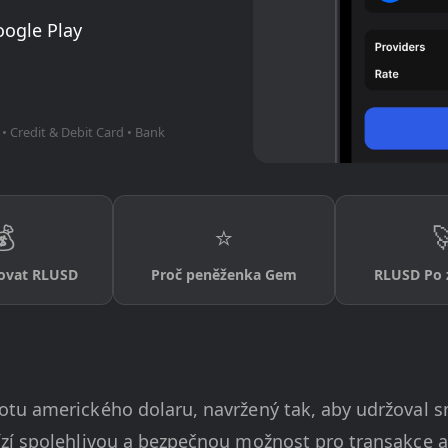
oogle Play
• Credit & Debit Card • Bank
💰
⭐

ovat RLUSD
Proč peněženka Gem
RLUSD Po 
otu amerického dolaru, navržený tak, aby udržoval 
zí spolehlivou a bezpečnou možnost pro transakce a