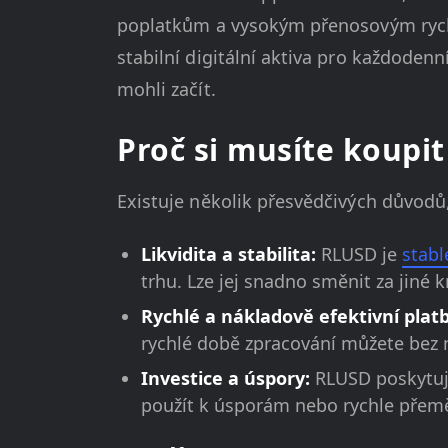
poplatkům a vysokým přenosovým rychlo
stabilní digitální aktiva pro každoden
mohli začít.
Proč si musíte koupi
Existuje několik přesvědčivých důvodů
Likvidita a stabilita:
RLUSD je
stab
trhu. Lze jej snadno směnit za jiné
Rychlé a nákladově efektivní plat
rychlé době zpracování můžete bez ná
Investice a úspory:
RLUSD poskytuje
použít k úsporám nebo rychle přeměn