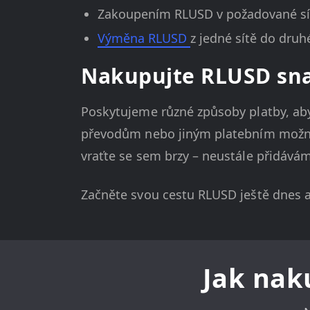
Zakoupením RLUSD v požadované sít
Výměna RLUSD
z jedné sítě do druh
Nakupujte RLUSD sn
Poskytujeme různé způsoby platby, ab
převodům nebo jiným platebním možno
vraťte se sem brzy – neustále přidávám
Začněte svou cestu RLUSD ještě dnes a
Jak nak