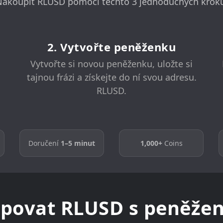
akoupit RLUSD pomocí těchto 3 jednoduchých krok
2. Vytvořte peněženku
Vytvořte si novou peněženku, uložte si
tajnou frázi a získejte do ní svou adresu.
RLUSD.
Doručení
1–5 minut
1,000+
Coins
upovat RLUSD s peněže