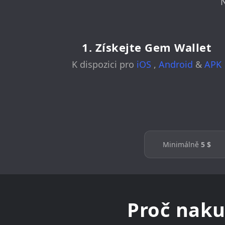
N
1. Získejte Gem Wallet
K dispozici pro
iOS
,
Android
&
APK
Minimálně
5 $
Proč nak