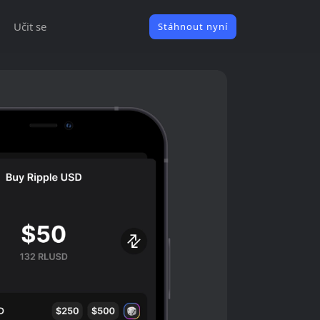
Učit se
Stáhnout nyní