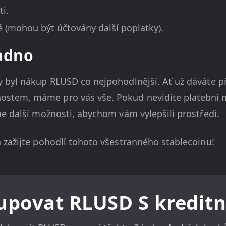
i.
é (mohou být účtovány další poplatky).
adno
y byl nákup RLUSD co nejpohodlnější. Ať už dáváte 
stem, máme pro vás vše. Pokud nevidíte platební m
e další možnosti, abychom vám vylepšili prostředí.
 zažijte pohodlí tohoto všestranného stablecoinu!
upovat RLUSD S kreditn