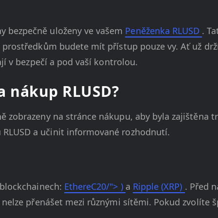
ny bezpečně uloženy ve vašem
Peněženka RLUSD
. T
 prostředkům budete mít přístup pouze vy. Ať už drž
jí v bezpečí a pod vaší kontrolou.
 za nákup RLUSD?
ě zobrazeny na stránce nákupu, aby byla zajištěna t
RLUSD a učinit informované rozhodnutí.
 blockchainech:
EthereC20/"> )
a
Ripple (XRP)
. Před n
 nelze přenášet mezi různými sítěmi. Pokud zvolíte š