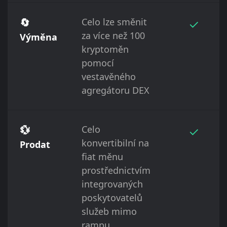
🔄
Celo lze směnit
✓
za více než 100
Výměna
kryptoměn
pomocí
vestavěného
agregátoru DEX
💱
Celo
✓
konvertibilní na
Prodat
fiat měnu
prostřednictvím
integrovaných
poskytovatelů
služeb mimo
rampu