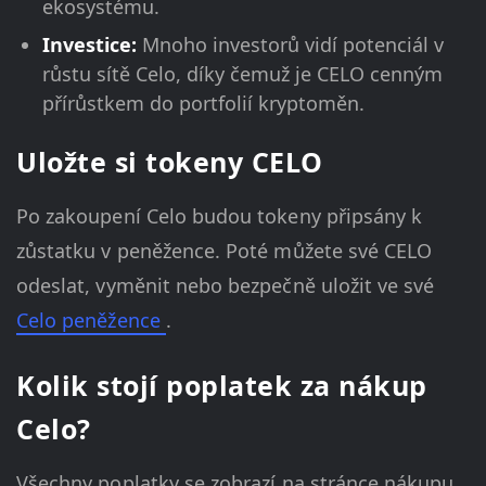
ekosystému.
Investice:
Mnoho investorů vidí potenciál v
růstu sítě Celo, díky čemuž je CELO cenným
přírůstkem do portfolií kryptoměn.
Uložte si tokeny CELO
Po zakoupení Celo budou tokeny připsány k
zůstatku v peněžence. Poté můžete své CELO
odeslat, vyměnit nebo bezpečně uložit ve své
Celo peněžence
.
Kolik stojí poplatek za nákup
Celo?
Všechny poplatky se zobrazí na stránce nákupu,