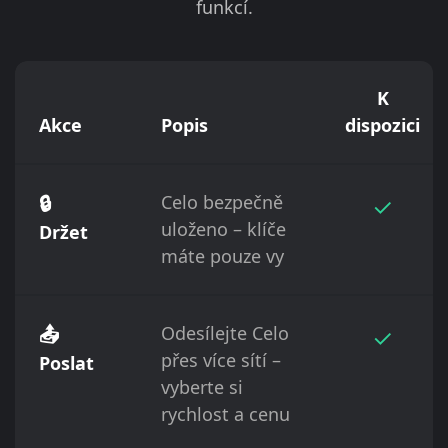
funkcí.
K
Akce
Popis
dispozici
🔒
Celo bezpečně
✓
uloženo – klíče
Držet
máte pouze vy
📤
Odesílejte Celo
✓
přes více sítí –
Poslat
vyberte si
rychlost a cenu