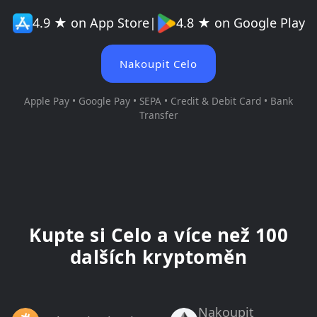
4.9 ★ on App Store
|
4.8 ★ on Google Play
Nakoupit Celo
Apple Pay • Google Pay • SEPA • Credit & Debit Card • Bank
Transfer
Kupte si Celo a více než 100
dalších kryptoměn
Nakoupit