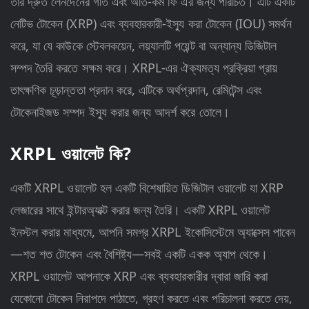
তার দ্রুত লেনদেনের গতি এবং অতি-কম ফি এর জন্য পরিচিত। এটি একটি
নেটিভ টোকেন (XRP) এবং ব্যবহারকারী-ইস্যু করা টোকেন (IOU) সমর্থন
করে, যা যে কাউকে স্টেবলকয়েন, লয়্যালটি পয়েন্ট বা অন্যান্য ডিজিটাল
সম্পদ তৈরি করতে সক্ষম করে। XRPL-এর ঐক্যমত্য প্রক্রিয়া প্রায়
তাৎক্ষণিক চূড়ান্ততা প্রদান করে, এটিকে অর্থপ্রদান, রেমিটেন্স এবং
টোকেনাইজড সম্পদ ইস্যু করার জন্য আদর্শ করে তোলে।
XRPL ওয়ালেট কি?
একটি XRPL ওয়ালেট হল একটি বিশেষায়িত ডিজিটাল ওয়ালেট যা XRP
লেজারের সাথে ইন্টারঅ্যাক্ট করার জন্য তৈরি। একটি XRPL ওয়ালেট
ইনস্টল করার মাধ্যমে, আপনি সমগ্র XRPL ইকোসিস্টেমে অ্যাক্সেস পাবেন
—শত শত টোকেন এবং বৈশিষ্ট্য—সবই একটি একক অ্যাপ থেকে।
XRPL ওয়ালেট আপনাকে XRP এবং ব্যবহারকারীর দ্বারা জারি করা
যেকোনো টোকেন নিরাপদে পাঠাতে, গ্রহণ করতে এবং পরিচালনা করতে দেয়,