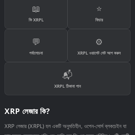
📖
⭐
কি XRPL
ফিচার
💬
⚙️
পর্যালোচনা
XRPL ওয়ালেট সেট আপ করুন
📬
XRPL ঠিকানা পান
XRP লেজার কি?
XRP লেজার (XRPL) হল একটি অনুমতিহীন, ওপেন-সোর্স ব্লকচেইন যা