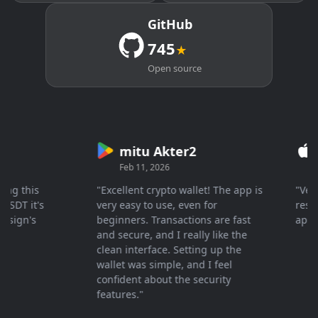
GitHub
745
★
Open source
mitu Akter2
Cr
Feb 11, 2026
Mar 
 this
"Excellent crypto wallet! The app is
"Very fa
T it's
very easy to use, even for
response
gn's
beginners. Transactions are fast
apprecia
and secure, and I really like the
clean interface. Setting up the
wallet was simple, and I feel
confident about the security
features."