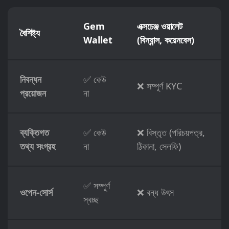
Gem
এক্সচেঞ্জ ওয়ালেট
বৈশিষ্ট্য
Wallet
(বিন্যান্স, কয়েনবেস)
নিবন্ধন
✅ কেউ
❌ সম্পূর্ণ KYC
প্রয়োজন
না
ব্যক্তিগত
✅ কেউ
❌ বিস্তৃত (পরিচয়পত্র,
তথ্য সংগ্রহ
না
ঠিকানা, সেলফি)
✅ সম্পূর্ণ
ওপেন-সোর্স
❌ বন্ধ উৎস
স্বচ্ছ