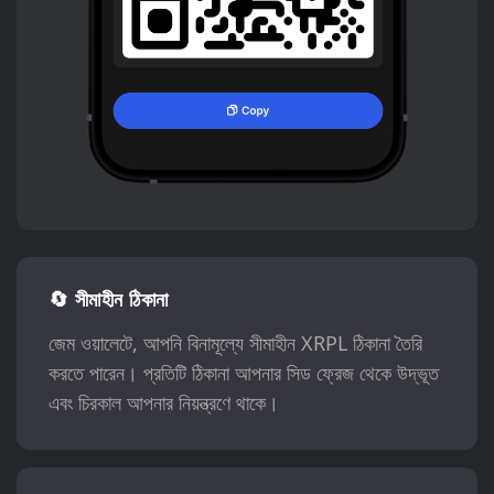
🔄 সীমাহীন ঠিকানা
জেম ওয়ালেটে, আপনি বিনামূল্যে সীমাহীন XRPL ঠিকানা তৈরি
করতে পারেন। প্রতিটি ঠিকানা আপনার সিড ফ্রেজ থেকে উদ্ভূত
এবং চিরকাল আপনার নিয়ন্ত্রণে থাকে।