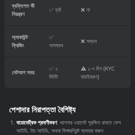
ব্যক্তিগত কী
✅ হ্যাঁ
❌ না
নিয়ন্ত্রণ
অ্যাকাউন্ট
✅
❌ সম্ভব
ফ্রিজিং
অসম্ভব
✅ ২
⚠️ ১-৭ দিন (KYC
সেটআপ সময়
মিনিট
যাচাইকরণ)
পেশাদার নিরাপত্তা বৈশিষ্ট্য
বায়োমেট্রিক প্রমাণীকরণ
: আপনার ওয়ালেট সুরক্ষিত রাখতে ফেস
আইডি, টাচ আইডি, অথবা ফিঙ্গারপ্রিন্ট ব্যবহার করুন