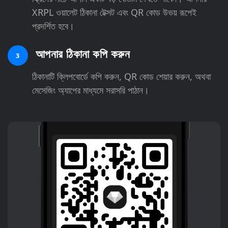
XRPL ওয়ালেট ঠিকানা টেক্সট এবং QR কোড উভয় রূপেই
প্রদর্শিত হবে।
আপনার ঠিকানা কপি করুন
3
ঠিকানাটি ক্লিপবোর্ডে কপি করুন, QR কোড শেয়ার করুন, অথবা
মেসেজিং অ্যাপের মাধ্যমে সরাসরি পাঠান।