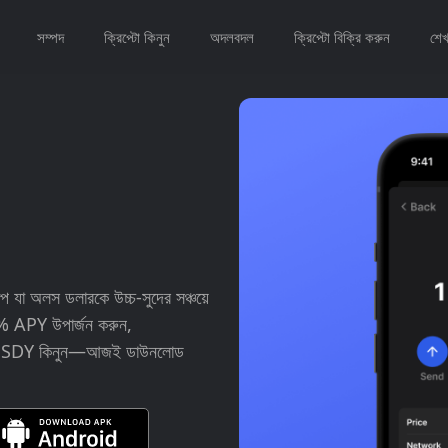
সম্পদ
ক্রিপ্টো কিনুন
অদলবদল
ক্রিপ্টো বিক্রি করুন
শেখ
যা অলস ডলারকে উচ্চ-সুদের সঞ্চয়ে
.25% APY উপার্জন করুন,
দিয়ে USDY কিনুন—আজই ডাউনলোড