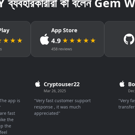
ব্যবহারকারীরা কী বলেন Gem 
Play
App Store
4.9
★★★★
★★★★★
ws
458 reviews
Cryptouser22
Boris
Mar 26, 2025
Dec 26,
 app is
"Very fast customer support
"Very fast 
response , it was much
transfers"
fast
appreciated"
 the
he