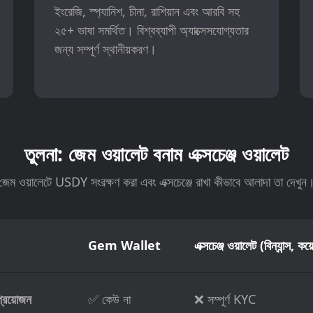
ইংরেজি, স্প্যানিশ, চীনা, রাশিয়ান এবং আরবি সহ
২৫+ ভাষা সমর্থিত। বিশ্বব্যাপী অ্যাক্সেসযোগ্যতার
জন্য সম্পূর্ণ স্থানীয়করণ।
তুলনা: জেম ওয়ালেট বনাম এক্সচেঞ্জ ওয়ালেট
জেম ওয়ালেটে USDY সংরক্ষণ করা এবং এক্সচেঞ্জে রাখা কীভাবে আলাদা তা দেখুন
Gem Wallet
এক্সচেঞ্জ ওয়ালেট (বিন্যান্স, কয
প্রয়োজন
✅ কেউ না
❌ সম্পূর্ণ KYC