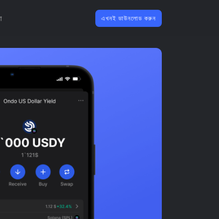
া
এখনই ডাউনলোড করুন