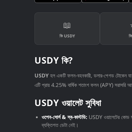
📖
কি USDY
ফি
USDY কি?
USDY
হল একটি ফলন-বহনকারী, ডলার-পেগড টোকেন যা O
এটি প্রায় 4.25% বার্ষিক শতাংশ ফলন (APY) সরাসরি আপনার
USDY ওয়ালেট সুবিধা
ওপেন-সোর্স & স্ব-কাস্টডি:
USDY ওয়ালেটের কোড সর
ব্যক্তিগত ডেটা নেই।