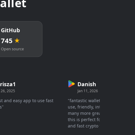
Wallet
GitHub
745
★
Open source
za1
Danish
 2025
Jan 11, 2026
and easy app to use fast
"fantastic wallet simple, easy to
use, friendly, interface secure with
many more great features. I think,
this is perfect for nowadays needs
and fast crypto transactions."