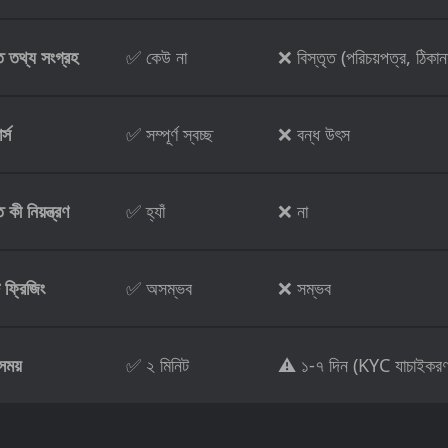
ত তথ্য সংগ্রহ
✅ কেউ না
❌ বিস্তৃত (পরিচয়পত্র, ঠিকান
্স
✅ সম্পূর্ণ স্বচ্ছ
❌ বন্ধ উৎস
কী নিয়ন্ত্রণ
✅ হ্যাঁ
❌ না
ট ফ্রিজিং
✅ অসম্ভব
❌ সম্ভব
ময়
✅ ২ মিনিট
⚠️ ১-৭ দিন (KYC যাচাইকরণ