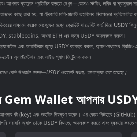
নার ব্যালেন্স প্রতিদিন বাড়তে দেখুন—কোনও স্টকিং, লকিং বা ম্যানুয়াল দা
টোডিয়ানদের কাছে রাখা হয়, যা ট্রেজারি মানি-মার্কেট তহবিলের নিরাপত্তা প্রতিফলিত 
তরের মাধ্যমে কয়েক সেকেন্ডের মধ্যে ক্রেডিট বা ডেবিট কার্ড দিয়ে USDY কিন
ে rUSDY, stablecoins, অথবা ETH এর জন্য USDY অদলবদল করুন।
ুই, অ্যাপটোস এবং আরবিট্রাম জুড়ে USDY ব্যবহার করুন, অ্যাপ-মধ্যস্থ ব্রিজিং-
-চেইন অ্যাটেস্টেশন এবং লাইভ গ্যাস ফি ট্র্যাক করুন।
ডলারে আরও বেশি উপার্জন করুন—USDY ওয়ালেট সঞ্চয়, আপগ্রেড করা হয়েছে।
বেন Gem Wallet আপনার USDY ওয
নার কী (key) এবং তহবিল নিয়ন্ত্রণ করেন। এর কোড গিটহাবে (GitHub) সর্বজ
পনি সরাসরি অ্যাপ থেকে USDY কিনতে, অদলবদল করতে এবং ব্যবহার করতে 