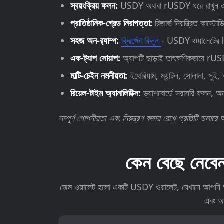
স্বয়ংক্রিয় ফলন:
USDY অথবা rUSDY ধরে রাখুন এবং আপ
প্রাতিষ্ঠানিক-গ্রেড নিরাপত্তা:
রিজার্ভ নিয়ন্ত্রিত কাস্
সহজ অন-র‍্যাম্প:
ক্রিপ্টো কিনুন
- USDY ওয়ালেটের ভি
এক-ট্যাপ সোয়াপ:
অ্যাপটি ছাড়াই তাৎক্ষণিকভাব
মাল্টি-চেইন নমনীয়তা:
ইথেরিয়াম, ম্যান্টল, সোলানা, স
রিয়েল-টাইম অ্যানালিটিক্স:
ড্যাশবোর্ডে সরাসরি ফলন, অন
সম্পূর্ণ গোপনীয়তা এবং নিয়ন্ত্রণ বজায় রেখে প্রতিটি 
কেন বেছে নে
জেম ওয়ালেট হলো একটি USDY ওয়ালেট, যেখানে আপনি আপ
এবং আ