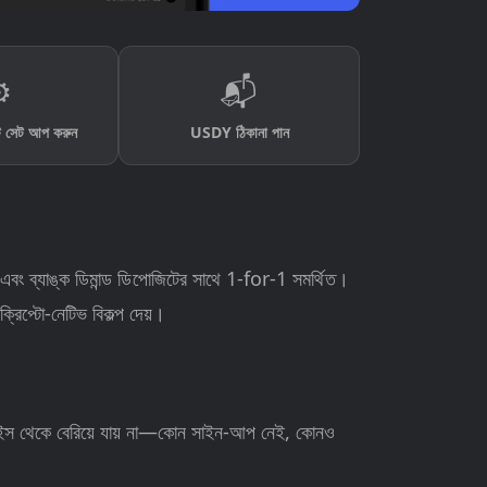
️
📬
 সেট আপ করুন
USDY ঠিকানা পান
 ব্যাঙ্ক ডিমান্ড ডিপোজিটের সাথে 1-for-1 সমর্থিত।
রিপ্টো-নেটিভ বিকল্প দেয়।
াইস থেকে বেরিয়ে যায় না—কোন সাইন-আপ নেই, কোনও