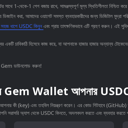
 সাথে 1-থেকে-1 পেগ বজায় রাখে, সামঞ্জস্যপূর্ণ মূল্য স্থিতিশীলতা নিশ্চিত কর
য ডিজাইন করা, আমাদের ওয়ালেট সমস্ত ব্যবহারকারীদের জন্য ডিজিটাল মুদ্রা 
টি সহজ ধাপে USDC কিনুন
এবং প্রায় তাৎক্ষণিকভাবে এটি গ্রহণ করুন। এই সুবি
ের একটি চাবিকাঠি হিসেবে কাজ করে, যা আপনাকে হাজার হাজার অন্যান্য টোকেন
জই Gem ডাউনলোড করুন!
বেন Gem Wallet আপনার USDC ওয
নার কী (key) এবং তহবিল নিয়ন্ত্রণ করেন। এর কোড গিটহাবে (GitHub) সর্বজ
পনি সরাসরি অ্যাপ থেকে USDC কিনতে, অদলবদল করতে এবং ব্যবহার করতে 