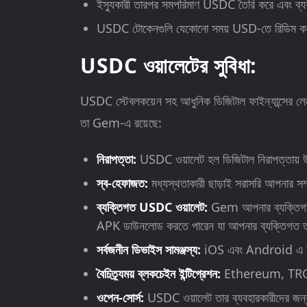
ইস্যুকারী তারপর সমপরিমাণ USDC তৈরি করে এবং ব্য
USDC টোকেনগুলি যেকোনো সময় USD-তে রিডিম করা যে
USDC ওয়ালেটের সুবিধা:
USDC স্টেবলকয়েন সহ আধুনিক ডিজিটাল ফাইন্যান্সের লে
তা Gem-এ রয়েছে:
নিরাপত্তা:
USDC ওয়ালেট হল ডিজিটাল নিরাপত্তায় উন
স্ব-হেফাজত:
মধ্যস্থতাকারী ছাড়াই সরাসরি আপনার 
ব্যক্তিগত USDC ওয়ালেট:
Gem আপনার ব্যক্তিগত তথ
APK ডাউনলোড করতে পারেন যা আপনার ব্যক্তিগত তথ
সর্বজনীন ডিভাইস সামঞ্জস্য:
iOS এবং Android এ অ্যাক্
বৈচিত্র্যময় ব্লকচেইন ইন্টিগ্রেশন:
Ethereum, TRON, 
ওপেন-সোর্স:
USDC ওয়ালেট তার ব্যবহারকারীদের জন্য স