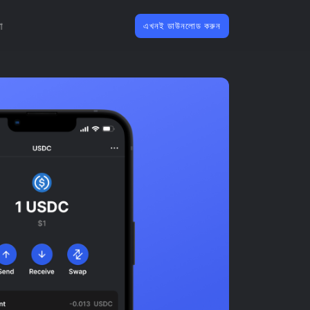
া
এখনই ডাউনলোড করুন