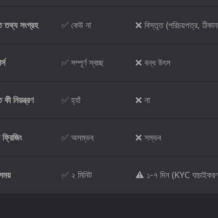
ত তথ্য সংগ্রহ
✅ কেউ না
❌ বিস্তৃত (পরিচয়পত্র, ঠিকান
্স
✅ সম্পূর্ণ স্বচ্ছ
❌ বন্ধ উৎস
কী নিয়ন্ত্রণ
✅ হ্যাঁ
❌ না
ট ফ্রিজিং
✅ অসম্ভব
❌ সম্ভব
ময়
✅ ২ মিনিট
⚠️ ১-৭ দিন (KYC যাচাইকরণ