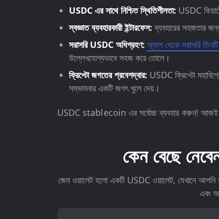
USDC এর সাথে নিশ্চিত স্থিতিশীলতা:
USDC ফিয়াটের
স্বজ্ঞাত ব্যবহারকারী ইন্টারফেস:
ব্যবহারের সহজতার জন্
সরাসরি USDC অধিগ্রহণ:
অ্যাপ থেকে সরাসরি তিন
উল্লেখযোগ্যভাবে সহজ করে তোলে।
ক্রিপ্টো জগতের প্রবেশদ্বার:
USDC ক্রিপ্টো মহাবিশ্ব
সম্ভাবনার একটি জগৎ খুলে দেয়।
USDC stablecoin এর সর্বোচ্চ ব্যবহার করুন! আ
কেন বেছে নে
জেম ওয়ালেট হলো একটি USDC ওয়ালেট, যেখানে আপনি আপ
এবং আ