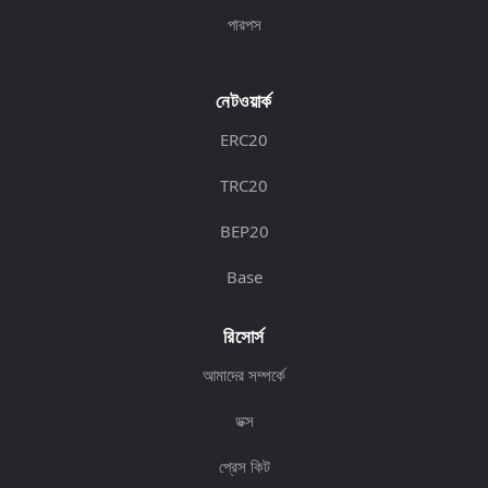
পারপস
নেটওয়ার্ক
ERC20
TRC20
BEP20
Base
রিসোর্স
আমাদের সম্পর্কে
ডক্স
প্রেস কিট