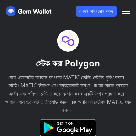
এখনই ডাউনলোড করুন
স্টেক করা Polygon
জেম ওয়ালেটের মাধ্যমে আপনার MATIC হোল্ডিং স্টেকিং বৃদ্ধি করুন।
স্টেকিং MATIC নিরাপদ এবং ব্যবহারকারী-বান্ধব, যা আপনাকে পুরষ্কার
অর্জন এবং পলিগন নেটওয়ার্ককে সমর্থন করার একটি উপায় প্রদান করে।
আজই জেম ওয়ালেট ডাউনলোড করুন এবং অনায়াসে স্টেকিং MATIC শুরু
করুন।