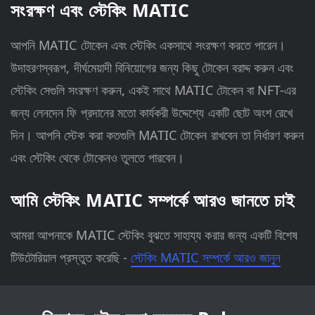
সংরক্ষণ এবং স্টেকিং MATIC
আপনি MATIC টোকেন এবং স্টেকিং একসাথে সংরক্ষণ করতে পারেন।
উদাহরণস্বরূপ, দীর্ঘমেয়াদী বিনিয়োগের জন্য কিছু টোকেন বরাদ্দ করুন এবং
স্টেকিং সেগুলি সংরক্ষণ করুন, একই সাথে MATIC টোকেন বা NFT-এর
জন্য লেনদেন ফি প্রদানের মতো কার্যকরী উদ্দেশ্যে একটি ছোট অংশ রেখে
দিন। আপনি স্টেক করা কতগুলি MATIC টোকেন রাখবেন তা নির্ধারণ করুন
এবং স্টেকিং থেকে টোকেনও তুলতে পারবেন।
আমি স্টেকিং MATIC সম্পর্কে আরও জানতে চাই
আমরা আপনাকে MATIC স্টেকিং বুঝতে সাহায্য করার জন্য একটি বিশেষ
টিউটোরিয়াল প্রস্তুত করেছি -
স্টেকিং MATIC সম্পর্কে আরও জানুন