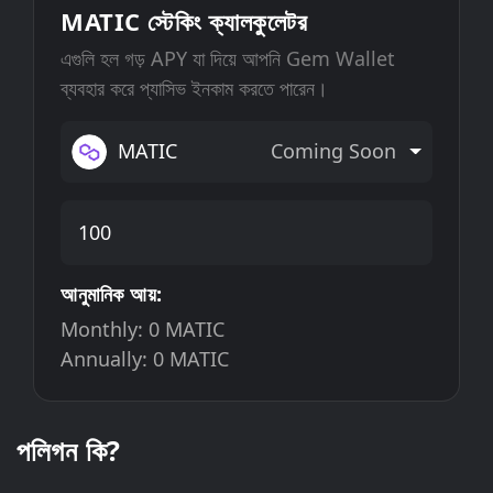
MATIC স্টেকিং ক্যালকুলেটর
এগুলি হল গড় APY যা দিয়ে আপনি Gem Wallet
ব্যবহার করে প্যাসিভ ইনকাম করতে পারেন।
MATIC
Coming Soon
আনুমানিক আয়:
Monthly:
0
MATIC
Annually:
0
MATIC
পলিগন কি?