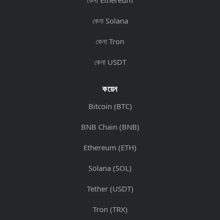
কেনা Solana
কেনা Tron
কেনা USDT
কয়েন
Bitcoin (BTC)
BNB Chain (BNB)
Ethereum (ETH)
Solana (SOL)
Tether (USDT)
Tron (TRX)