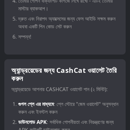
তোমার গোপন বাক্যাংশটি কাগজে লিখে রাখো - এটিই তোমার
মাস্টার ব্যাকআপ।
দ্রুত এবং নিরাপদ অ্যাক্সেসের জন্য ফেস আইডি সক্ষম করুন
অথবা একটি পিন কোড সেট করুন
সম্পন্ন!
অ্যান্ড্রয়েডের জন্য CashCat ওয়ালেট তৈরি
করুন
অ্যান্ড্রয়েডে আপনার CASHCAT ওয়ালেট পান (২ মিনিট):
গুগল প্লে এর মাধ্যমে
: প্লে স্টোরে "জেম ওয়ালেট" অনুসন্ধান
করুন এবং ইনস্টল করুন
ডাউনলোড APK
: সর্বাধিক গোপনীয়তা এবং নিয়ন্ত্রণের জন্য
APK ফাইলটি ডাউনলোড করুন