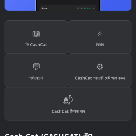
📖
⭐
কি CashCat
ফিচার
💬
⚙️
পর্যালোচনা
CashCat ওয়ালেট সেট আপ করুন
📬
CashCat ঠিকানা পান