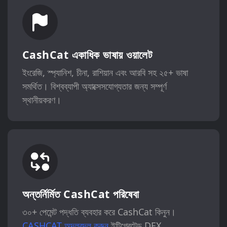
CashCat একাধিক ভাষায় ওয়ালেট
ইংরেজি, স্প্যানিশ, চীনা, রাশিয়ান এবং আরবি সহ ২৫+ ভাষা
সমর্থিত। বিশ্বব্যাপী অ্যাক্সেসযোগ্যতার জন্য সম্পূর্ণ
স্থানীয়করণ।
অন্তর্নির্মিত CashCat পরিষেবা
৩০+ পেমেন্ট পদ্ধতি ব্যবহার করে CashCat কিনুন।
CASHCAT অদলবদল করুন
ইন্টিগ্রেটেড DEX