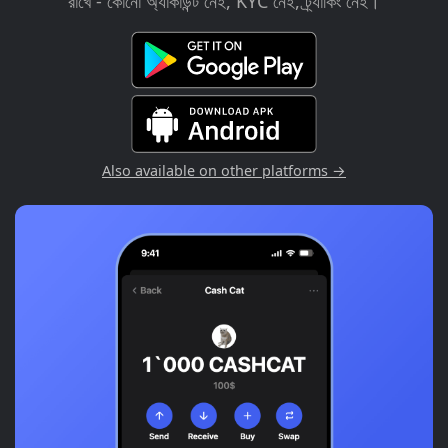
রাখে - কোনো অ্যাকাউন্ট নেই, KYC নেই, ট্র্যাকিং নেই।
Also available on other platforms →