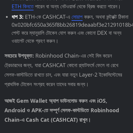
ETH কিনতে
পারেন বা অন্য নেটওয়ার্ক থেকে ব্রিজ করতে পারেন।
ধাপ 3:
ETH-কে CASHCAT-এ
সোয়াপ
করুন, অথবা কন্ট্রাক্ট ঠিকানা
0x020bfc650a365f8bb26819deaabf3e21291018b
পেস্ট করে ম্যানুয়ালি টোকেন যোগ করুন এবং কোনো DEX বা অন্য
ওয়ালেট থেকে গ্রহণ করুন।
সবচেয়ে উপযুক্ত:
Robinhood Chain-এর সেই মিম কয়েন
ট্রেডারদের জন্য, যারা CASHCAT কোনো প্ল্যাটফর্মে ফেলে না রেখে
সেলফ-কাস্টডিতে রাখতে চান, এবং যারা নতুন Layer-2 ইকোসিস্টেমের
প্রাথমিক টোকেন সংগ্রহ করেন তাদের সবার জন্য।
আজই Gem Wallet অ্যাপ ডাউনলোড করুন এবং iOS,
Android ও APK-তে সম্পূর্ণ সেলফ-কাস্টডিতে Robinhood
Chain-এ Cash Cat (CASHCAT) রাখুন।