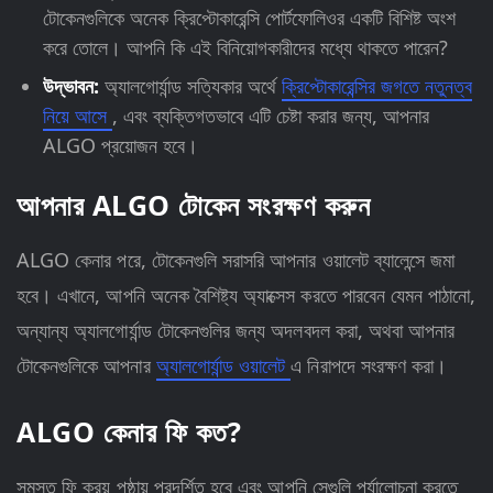
টোকেনগুলিকে অনেক ক্রিপ্টোকারেন্সি পোর্টফোলিওর একটি বিশিষ্ট অংশ
করে তোলে। আপনি কি এই বিনিয়োগকারীদের মধ্যে থাকতে পারেন?
উদ্ভাবন:
অ্যালগোর্যান্ড সত্যিকার অর্থে
ক্রিপ্টোকারেন্সির জগতে নতুনত্ব
নিয়ে আসে
, এবং ব্যক্তিগতভাবে এটি চেষ্টা করার জন্য, আপনার
ALGO প্রয়োজন হবে।
আপনার ALGO টোকেন সংরক্ষণ করুন
ALGO কেনার পরে, টোকেনগুলি সরাসরি আপনার ওয়ালেট ব্যালেন্সে জমা
হবে। এখানে, আপনি অনেক বৈশিষ্ট্য অ্যাক্সেস করতে পারবেন যেমন পাঠানো,
অন্যান্য অ্যালগোর্যান্ড টোকেনগুলির জন্য অদলবদল করা, অথবা আপনার
টোকেনগুলিকে আপনার
অ্যালগোর্যান্ড ওয়ালেট
এ নিরাপদে সংরক্ষণ করা।
ALGO কেনার ফি কত?
সমস্ত ফি ক্রয় পৃষ্ঠায় প্রদর্শিত হবে এবং আপনি সেগুলি পর্যালোচনা করতে