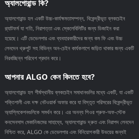
অ্যালগোরান্ড কি?
অ্যালগোরান্ড হল একটি উচ্চ-কার্যক্ষমতাসম্পন্ন, বিকেন্দ্রীভূত ব্লকচেইন
প্ল্যাটফর্ম যা গতি, নিরাপত্তা এবং স্কেলেবিলিটির জন্য ডিজাইন করা
হয়েছে। এটি ডেভেলপার এবং ব্যবহারকারীদের জন্য কম ফি এবং উচ্চ
লেনদেন থ্রুপুট সহ বিভিন্ন অন-চেইন কার্যকলাপে জড়িত থাকার জন্য একটি
নিরবচ্ছিন্ন পরিবেশ প্রদান করে।
আপনার ALGO কেন কিনতে হবে?
অ্যালগোরান্ড হল শীর্ষস্থানীয় ব্লকচেইন সমাধানগুলির মধ্যে একটি, যা একটি
শক্তিশালী এবং দক্ষ নেটওয়ার্ক অফার করে যা বিস্তৃত পরিসরের বিকেন্দ্রীভূত
অ্যাপ্লিকেশনগুলিকে সমর্থন করে। এর অনন্য পিওর প্রুফ-অফ-স্টেক
কনসেনসাস মেকানিজমের সাহায্যে, অ্যালগোরান্ড দ্রুত এবং নিরাপদ লেনদেন
নিশ্চিত করে, ALGO কে ডেভেলপার এবং বিনিয়োগকারী উভয়ের জন্যই