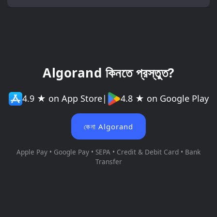
Algorand কিনতে প্রস্তুত?
4.9 ★ on App Store
|
4.8 ★ on Google Play
কেনা Algorand
Apple Pay • Google Pay • SEPA • Credit & Debit Card • Bank
Transfer