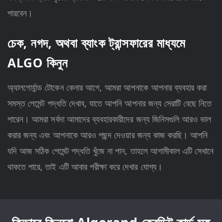
পারবেন।
চেক, নগদ, অথবা ব্যাংক ট্রান্সফারের মাধ্যমে
ALGO কিনুন
অ্যালগোর্যান্ড টোকেন কেনার আগে, আমরা আপনাকে আপনার ব্যবহার করা
সমস্ত পেমেন্ট পদ্ধতি দেখাব, যাতে আপনি আপনার জন্য সেরাটি বেছে নিতে
পারেন। আমরা সর্বদা আমাদের ব্যবহারকারীদের জন্য জিনিসগুলি আরও ভাল
করার জন্য এবং আপনাকে আরও পছন্দ দেওয়ার জন্য কাজ করছি। আপনি
যদি আজ সঠিক পেমেন্ট পদ্ধতি খুঁজে না পান, তাহলে আগামীকাল এটি সেখানে
থাকতে পারে, তাই এটি আবার পরীক্ষা করে দেখার যোগ্য।