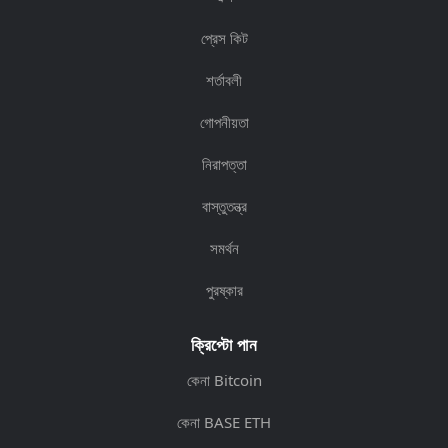
প্রেস কিট
শর্তাবলী
গোপনীয়তা
নিরাপত্তা
বাস্তুতন্ত্র
সমর্থন
পুরষ্কার
ক্রিপ্টো পান
কেনা Bitcoin
কেনা BASE ETH