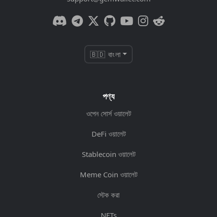
🇧🇩 বাংলা
পণ্য
ওপেন সোর্স ওয়ালেট
DeFi ওয়ালেট
Stablecoin ওয়ালেট
Meme Coin ওয়ালেট
স্টেক করা
NFTs