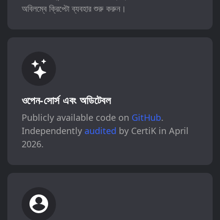
অবিলম্বে ক্রিপ্টো ব্যবহার শুরু করুন।
ওপেন-সোর্স এবং অডিটেবল
Publicly available code on
GitHub
.
Independently
audited
by CertiK in April
2026.