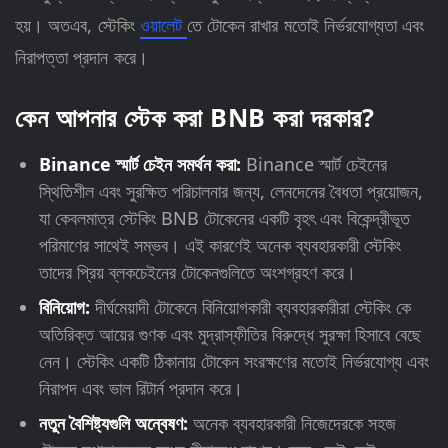
হয়। অতএব, স্টেকিং
ওয়ালেট
তে টোকেন রাখার মতোই নির্ভরযোগ্যতা এবং
নিরাপত্তা প্রদান করে।
কেন আপনার স্টেক করা BNB করা দরকার?
Binance স্মার্ট চেইন সমর্থন করা:
Binance স্মার্ট চেইনের
স্থিতিশীল এবং সুরক্ষিত পরিচালনার জন্য, লেনদেনের বৈধতা প্রয়োজন,
যা কেবলমাত্র স্টেকিং BNB টোকেনের একটি বৃহৎ এবং বিকেন্দ্রীভূত
পরিমাণের সাথেই সম্ভব। এই কারণেই অনেক ব্যবহারকারী স্টেকিং
তাদের প্রিয় ব্লকচেইনের টোকেনগুলিতে অংশগ্রহণ করে।
বিনিয়োগ:
দীর্ঘমেয়াদী টোকেনে বিনিয়োগকারী ব্যবহারকারীরা স্টেকিং কে
অতিরিক্ত আয়ের গুণক এবং মুদ্রাস্ফীতির বিরুদ্ধে সুরক্ষা হিসাবে বেছে
নেন। স্টেকিং একটি ঠিকানায় টোকেন সংরক্ষণের মতোই নির্ভরযোগ্য এবং
নিরাপদ এবং ভাল রিটার্ন প্রদান করে।
নতুন বৈশিষ্ট্যগুলি অন্বেষণ:
অনেক ব্যবহারকারী নিজেদেরকে সহজ