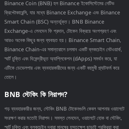
Binance Coin (BNB) হল Binance ইকোসিস্টেমের নেটিভ
ক্রিপ্টোকারেন্সি, যার মধ্যে Binance Exchange এবং Binance
Smart Chain (BSC) অন্তর্ভুক্ত। BNB Binance
Exchange-এ লেনদেন ফি প্রদান, টোকেন বিক্রয়ে অংশগ্রহণ এবং
আরও অনেক কিছুর জন্য ব্যবহৃত হয়। Binance Smart Chain,
Binance Chain-এর সমান্তরালে চলমান একটি ব্লকচেইন নেটওয়ার্ক,
স্মার্ট চুক্তি এবং বিকেন্দ্রীভূত অ্যাপ্লিকেশন (dApps) সমর্থন করে, যা
এটিকে ডেভেলপার এবং ব্যবহারকারীদের জন্য একটি বহুমুখী প্ল্যাটফর্ম করে
তোলে।
BNB স্টেকিং কি নিরাপদ?
গড় ব্যবহারকারীর জন্য, স্টেকিং BNB টোকেনগুলি কেবল আপনার ওয়ালেটে
সংরক্ষণ করার মতোই নিরাপদ। সমস্ত লেনদেন, ওয়ালেটে হোক বা স্টেকিং,
স্মার্ট চুক্তি এবং ব্লকচেইন দ্বারা মানুষের হস্তক্ষেপ ছাড়াই প্রক্রিয়া করা