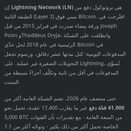
هي بروتوكول دفع من
Lightning Network (LN)
إن
الطبقة الثانية (Layer 2) مبني فوق Bitcoin. اقتُرحت في
ورقة بيضاء صدرت في فبراير 2015 من قبل Joseph
Poon وThaddeus Dryja، وانطلقت على الشبكة
الرئيسية في عام 2018 لحل حدَّي Bitcoin في
المدفوعات اليومية: كتل مدتها عشر دقائق، ورسوم تجعل
التحويلات الصغيرة غير عملية. على Lightning، تُسوَّى
المدفوعات في أقل من ثانية وتكلّف أجزاءً بسيطة من
السنت.
حتى منتصف عام 2026، تضم الشبكة العامة أكثر من
41,000 قناة دفع
عبر ما يقارب 17,400 عقدة، تحمل نحو
5,000 BTC من السعة العامة - مع تقديرات بأن القنوات
الخاصة تحمل أكثر من ذلك بكثير - وتوجّه أكثر من 1.1