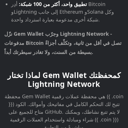
تطبيق واحد، أكثر من 100 شبكة:
أدِر Bitcoin
وLightning إلى جانب Ethereum وSolana وكل
شبكة أخرى مدعومة بعبارة استرداد واحدة.
نزّل Gem Wallet وجرّب Lightning Network -
مدفوعات Bitcoin تصل في أقل من ثانية، وتكلّف أجزاءً
بسيطة من السنت، ولا تغادر سيطرتك أبداً.
لماذا تختار Gem Wallet كمحفظتك
Lightning Network
محفظة Gem Wallet هي محفظة عملات رقمية ({ .coin
}}) تتيح لك التحكم الكامل في مفاتيحك وأموالك. الكود
متاح للجميع على GitHub. لا يتم تتبع نشاطك، ويمكنك
شراء ومبادلة واستخدام العملات الرقمية ({ .coin }})
مباشرةً من التطبيق.