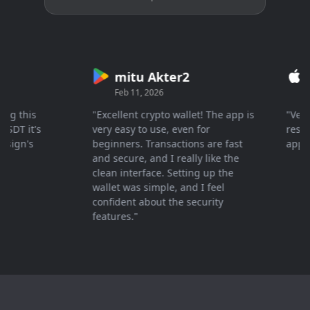
mitu Akter2
Cr
Feb 11, 2026
Mar
 this
"Excellent crypto wallet! The app is
"Very fa
T it's
very easy to use, even for
response
gn's
beginners. Transactions are fast
appreci
and secure, and I really like the
clean interface. Setting up the
wallet was simple, and I feel
confident about the security
features."