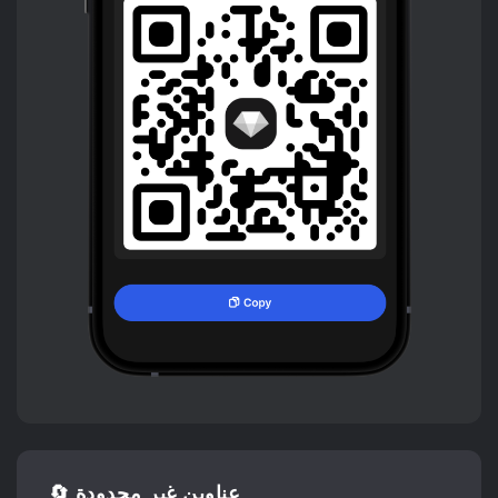
🔄 عناوين غير محدودة