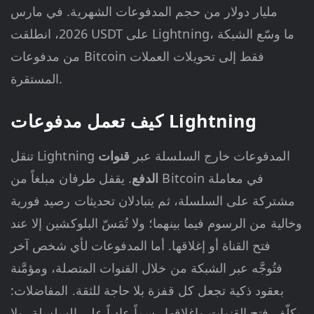
مليار دولار من حجم المدفوعات الشهرية. في مارس
2026، انطلقت USDT على Lightning، ما وسّع الشبكة
من مدفوعات Bitcoin فقط إلى تحويلات العملات
المستقرة.
كيف تعمل مدفوعات Lightning
تنقل Lightning المدفوعات خارج السلسلة عبر
قنوات
الدفع
. يقفل طرفان مبلغاً من Bitcoin في معاملة
مشتركة على السلسلة، ثم يتبادلان تحديثات رصيد فورية
وخالية من الرسوم فيما بينهما؛ ولا تُمَسّ البلوكشين إلا عند
فتح القناة أو إغلاقها. أما المدفوعات لأي شخص آخر
فتُوجَّه عبر الشبكة من خلال القنوات المتصلة، ومؤمَّنة
بعقود ذكية تجعل كل قفزة بلا حاجة للثقة. المفاضلات:
يكلّف فتح القنوات وإغلاقها رسماً عادياً على السلسلة، ولا