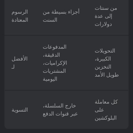
من سنتات
أجزاء بسيطة من
الرسوم
إلى عدة
السنت
المعتادة
دولارات
المدفوعات
التحويلات
الدقيقة،
الكبيرة،
الأفضل
الإكراميات،
التخزين
لـ
المشتريات
طويل الأمد
اليومية
كل معاملة
خارج السلسلة،
على
التسوية
عبر قنوات الدفع
البلوكشين