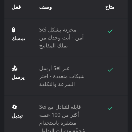
متاح
وصف
فعل
✓
Sei مخزنة بشكل
🔒
آمن - أنت وحدك من
يمسك
يملك المفاتيح
✓
أرسل Sei عبر
📤
شبكات متعددة - اختر
يرسل
السرعة والتكلفة
✓
Sei قابلة للتبادل مع
🔄
أكثر من 100 عملة
تبديل
مشفرة باستخدام
مُجمِّع منصات التداول