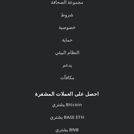
مجموعة الصحافة
شروط
خصوصية
حماية
النظام البيئي
يدعم
مكافآت
احصل على العملات المشفرة
يشتري Bitcoin
يشتري BASE ETH
يشتري BNB