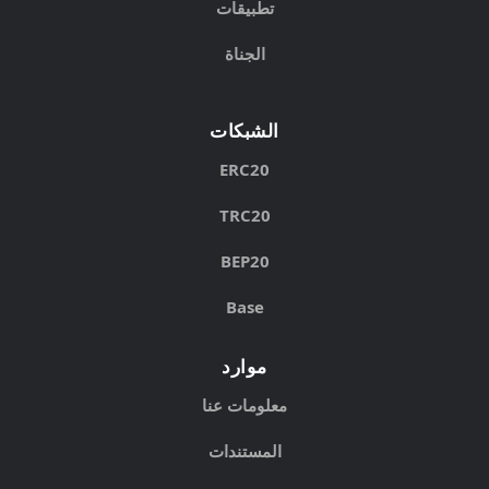
تطبيقات
الجناة
الشبكات
ERC20
TRC20
BEP20
Base
موارد
معلومات عنا
المستندات