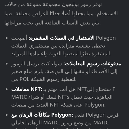
توفر رموز بوليجون مجموعة متنوعة من حالات
الاستخدام، مما يجعلها أصلًا جذابًا لأغراض مختلفة. فيما
يلي بعض الأسباب الشائعة التي يجب مراعاتها:
الاستثمار في العملات المشفرة:
أصبحت Polygon
تحظى بشعبية متزايدة بين مستثمري العملات
المشفرة نظرًا لمنصتها القوية واعتمادها المتزايد.
مدفوعات رسوم المعاملات:
سواء كنت ترسل الرموز
إلى الأصدقاء أو تنقلها إلى البورصة، يلزم مبلغ صغير
من POL لتغطية رسوم الشبكة.
هل أنت مهتم بـ NFT؟ ستحتاج إلى
معاملات NFT:
MATIC لسك أو شراء NFTs الجاهزة، حيث تعمل
العديد من منصات NFT على شبكة Polygon.
تقدم Polygon فرص
مكافآت الرهان مع Polygon:
الرهان لحاملي MATIC. من وضع رموز MATIC