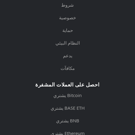
شروط
خصوصية
حماية
النظام البيئي
يدعم
مكافآت
احصل على العملات المشفرة
يشتري Bitcoin
يشتري BASE ETH
يشتري BNB
يشتري Ethereum