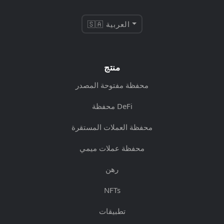
🇸🇦 العربية
منتج
محفظة مفتوحة المصدر
محفظة DeFi
محفظة العملات المستقرة
محفظة عملات ميمي
رهن
NFTs
تطبيقات