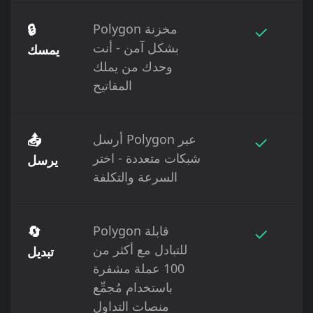
✓
Polygon مخزنة
🔒
بشكل آمن - أنت
يمسك
وحدك من يملك
المفاتيح
✓
أرسل Polygon عبر
📤
شبكات متعددة - اختر
يرسل
السرعة والتكلفة
✓
Polygon قابلة
🔄
للتبادل مع أكثر من
تبديل
100 عملة مشفرة
باستخدام مُجمِّع
منصات التداول