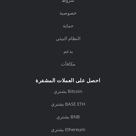
خصوصية
حماية
النظام البيئي
يدعم
مكافآت
احصل على العملات المشفرة
يشتري Bitcoin
يشتري BASE ETH
يشتري BNB
يشتري Ethereum