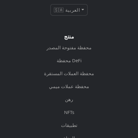
🇸🇦 العربية
منتج
محفظة مفتوحة المصدر
محفظة DeFi
محفظة العملات المستقرة
محفظة عملات ميمي
رهن
NFTs
تطبيقات
الجناة