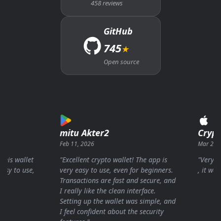
458 reviews
GitHub
745
★
Open source
mitu Akter2
Cryptou
Feb 11, 2026
Mar 26, 202
s wallet
"Excellent crypto wallet! The app is
"Very fast
 to use,
very easy to use, even for beginners.
, it was mu
Transactions are fast and secure, and
I really like the clean interface.
Setting up the wallet was simple, and
I feel confident about the security