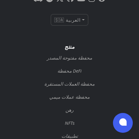
🇸🇦 العربية
منتج
محفظة مفتوحة المصدر
محفظة DeFi
محفظة العملات المستقرة
محفظة عملات ميمي
رهن
NFTs
تطبيقات