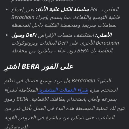
سلسلة الكتل عالية الأداء:
يعزز إجماع PoL الخاص بـ
Berachain قابلية التوسع والكفاءة، مما يسمح بإجراء
معاملات سريعة ومنخفضة التكلفة داخل المحفظة.
وصول DeFi الأصلي:
استكشف منصات الإقراض
العائدات وبروتوكولات DeFi الأخرى على Berachain
دون عناء - مباشرة من محفظة BERA الخاصة بك.
اشترِ BERA على الفور
هل تريد توسيع حصتك في نظام Berachain البيئي؟
استخدم ميزة
شراء العملات المشفرة
المتكاملة لشراء
رموز BERA بسرعة وأمان باستخدام بطاقتك الائتمانية.
تتيح لك عملية المبسطة هذه البدء في العمل بأقل قدر من
المتاعب، حتى تتمكن من مباشرة في العروض القوية
للبروتوكول.