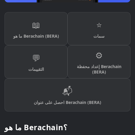
📖
⭐
سمات
ما هو Berachain (BERA)
⚙️
💬
إعداد محفظة Berachain
التقييمات
(BERA)
📬
احصل على عنوان Berachain (BERA)
ما هو Berachain؟