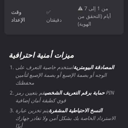
⚠️ من 1 إلى 7
✅
وقت
أيام (التحقق من
دقيقتان
الإعداد
الهوية)
ميزات أمنية احترافية
المصادقة البيومترية
استخدم خاصية التعرف على
الوجه أو بصمة الإصبع أو بصمة الإصبع لتأمين
محفظتك
حماية برقم التعريف الشخصي
قم بتعيين رمز PIN
قوي كطبقة أمان إضافية
النسخ الاحتياطية المشفرة
يتم تخزين عبارة
الاسترداد الخاصة بك بشكل آمن ولا تغادر جهازك
أبدًا