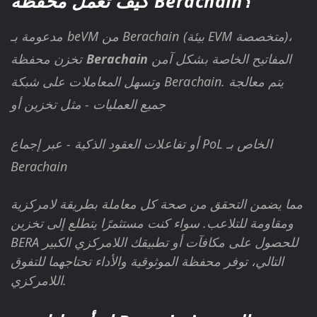
كيف تعمل محفظة Berachain؟
من Berachain (بيئة EVM متخصصة)،
beVM
مدعومة بـ
المفاتيح الخاصة بشكل آمن
Berachain
تخزن محفظة
وتسهل المعاملات على شبكة Berachain. يتم معالجة
جميع العمليات - مثل تخزين أو
أو تفاعلات العقود الذكية - عبر إجماع PoL الخاص بـ
Berachain
مما يضمن التحقق من صحة كل معاملة بطريقة لامركزية
ومقاومة للتلاعب. سواء كنت مستثمرًا يتطلع إلى تخزين
BERA للحصول على مكافآت أو تطبيقك اللامركزي الكبير
التالي، توفر محفظة الموثوقية والأداء تحتاجهما للتفوق
اللامركزي.