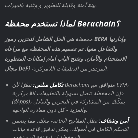
بيئة آمنة وقابلة للتطوير و وغنية بالميزات.
لماذا تستخدم محفظة Berachain؟
محفظة
هي الحل الشامل لتخزين رموز BERA وإدارتها
والتفاعل معها. تم تصميم هذه المحفظة مع مراعاة
الاستخدام والأمان، وتفتح الباب أمام إمكانات المتطورة
المزدهر من التطبيقات اللامركزية.
مجال DeFi
تكامل سلس:
نظرًا لأن Berachain متوافق مع EVM،
فإن المحفظة تتصل بسهولة بالتطبيقات اللامركزية
(dApps)، يمكّنك من المشاركة في التخزين والتبادل
والمزيد - كل دون مغادرة الواجهة.
آمن وشفاف:
تظل المفاتيح الخاصة معك، مما يضمن
التحكم الكامل في أصولك. يمكن تدقيق قاعدة بيانات
المحفظة لزيادة ثقة المستخدم.